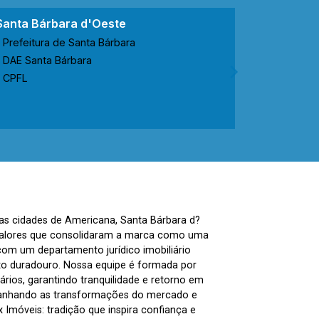
Santa Bárbara d'Oeste
Nova Ode
Prefeitura de Santa Bárbara
Prefeitur
DAE Santa Bárbara
CODEN No
CPFL
CPFL
nas cidades de Americana, Santa Bárbara d?
, valores que consolidaram a marca como uma
com um departamento jurídico imobiliário
to duradouro. Nossa equipe é formada por
ários, garantindo tranquilidade e retorno em
panhando as transformações do mercado e
Imóveis: tradição que inspira confiança e