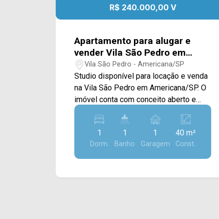
R$ 240.000,00 V
Apartamento para alugar e
vender Vila São Pedro em
Americana/SP.
Vila São Pedro - Americana/SP
Studio disponível para locação e venda
na Vila São Pedro em Americana/SP. O
imóvel conta com conceito aberto e
acabamento em piso frio, sacada,
cozinha com geladeira, cooktop,
1
1
1
40 m²
microondas, cafeteira e área de serviço
Dorm.
Banho
Garagem
Const.
integrada. > 01 dormitório com cama
box e closet; > 01 banheiro; > 01 vaga
de garagem. O condomínio conta com
lavanderia coletiva, internet na área
comum e elevador panorâmico.
Localizado entre à Av. Brasil e Av. Abdo
Najar, com fácil acesso a rodovia Luiz