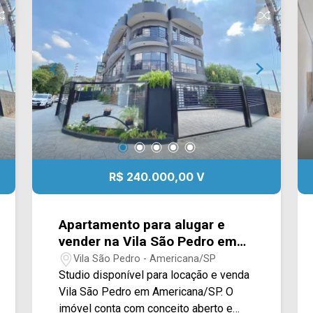
Localizado entre à Av. Brasil e Av. Abdo
Najar, com fácil acesso a rodovia Luiz
de Queiroz SP-304, supermercado,
postos de gasolina, ponto de ônibus,
bares e comércio em geral. Para saber
mais sobre o imóvel ou para agendar
uma visita, entre em contato conosco:
WhatsApp Locação: (19) 97169-1100
Telefone Arbix: (19) 3475-4546
R$ 240.000,00 V
Apartamento para alugar e
vender na Vila São Pedro em
Americana/SP.
Vila São Pedro - Americana/SP
Studio disponível para locação e venda
Vila São Pedro em Americana/SP. O
imóvel conta com conceito aberto e