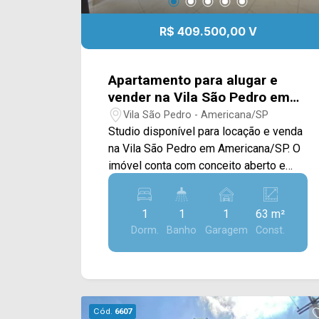
R$ 409.500,00 V
Apartamento para alugar e
vender na Vila São Pedro em
Americana/SP.
Vila São Pedro - Americana/SP
Studio disponível para locação e venda
na Vila São Pedro em Americana/SP. O
imóvel conta com conceito aberto e
acabamento em piso frio, sacada,
cozinha com geladeira, cooktop,
1
1
1
63 m²
microondas, cafeteira e área de serviço
Dorm.
Banho
Garagem
Const.
integrada. > 01 dormitório com cama
box e closet; > 01 banheiro; > 01 vaga
de garagem. O condomínio conta com
lavanderia coletiva, internet na área
comum e elevador panorâmico.
Cód.
6607