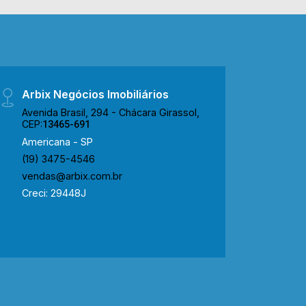
de Queiroz SP-304, supermercado,
postos de gasolina, ponto de ônibus,
bares e comércio em geral. Para saber
mais sobre o imóvel ou para agendar
uma visita, entre em contato conosco:
Arbix Negócios Imobiliários
WhatsApp Locação: (19) 97169-1100
Telefone Arbix: (19) 3475-4546
Avenida Brasil, 294 - Chácara Girassol,
CEP:
13465-691
Americana - SP
(19) 3475-4546
vendas@arbix.com.br
Creci: 29448J