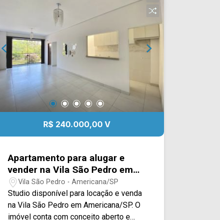
Localizado entre à Av. Brasil e Av. Abdo
Najar, com fácil acesso a rodovia Luiz
de Queiroz SP-304, supermercado,
postos de gasolina, ponto de ônibus,
bares e comércio em geral. Para saber
mais sobre o imóvel ou para agendar
uma visita, entre em contato conosco:
WhatsApp Locação: (19) 97169-1100
Telefone Arbix: (19) 3475-4546
R$ 240.000,00 V
Apartamento para alugar e
vender na Vila São Pedro em
Americana/SP.
Vila São Pedro - Americana/SP
Studio disponível para locação e venda
na Vila São Pedro em Americana/SP. O
imóvel conta com conceito aberto e