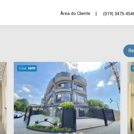
|
Área do Cliente
(019) 3475-454
Re
Cód.
6609