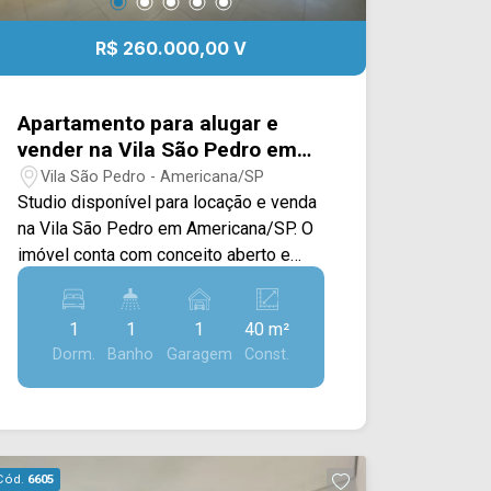
R$ 260.000,00 V
Apartamento para alugar e
vender na Vila São Pedro em
Americana/SP.
Vila São Pedro - Americana/SP
Studio disponível para locação e venda
na Vila São Pedro em Americana/SP. O
imóvel conta com conceito aberto e
acabamento em piso frio, sacada,
cozinha com geladeira, cooktop,
1
1
1
40 m²
microondas, cafeteira e área de serviço
Dorm.
Banho
Garagem
Const.
integrada. > 01 dormitório com cama
box e closet; > 01 banheiro; > 01 vaga
de garagem. O condomínio conta com
lavanderia coletiva, internet na área
comum e elevador panorâmico.
Cód.
6605