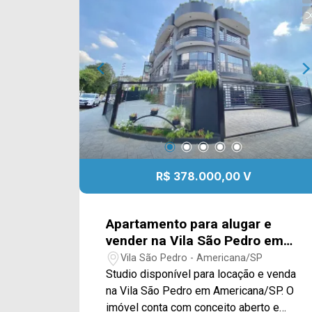
Localizado entre à Av. Brasil e Av. Abdo
Najar, com fácil acesso a rodovia Luiz
de Queiroz SP-304, supermercado,
postos de gasolina, ponto de ônibus,
bares e comércio em geral. Para saber
mais sobre o imóvel ou para agendar
uma visita, entre em contato conosco:
WhatsApp Locação: (19) 97169-1100
Telefone Arbix: (19) 3475-4546
R$ 378.000,00 V
Apartamento para alugar e
vender na Vila São Pedro em
Americana/SP.
Vila São Pedro - Americana/SP
Studio disponível para locação e venda
na Vila São Pedro em Americana/SP. O
imóvel conta com conceito aberto e