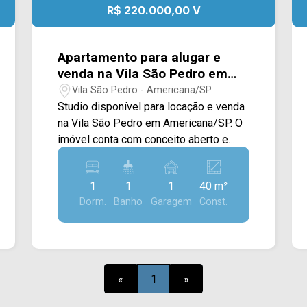
R$ 220.000,00 V
Apartamento para alugar e
venda na Vila São Pedro em
Americana/SP.
Vila São Pedro - Americana/SP
Studio disponível para locação e venda
na Vila São Pedro em Americana/SP. O
imóvel conta com conceito aberto e
acabamento em piso frio, cozinha com
geladeira, cooktop, microondas,
1
1
1
40 m²
cafeteira e área de serviço integrada. >
Dorm.
Banho
Garagem
Const.
01 dormitório com cama box e closet; >
01 banheiro; > 01 vaga de garagem. O
condomínio conta com lavanderia
coletiva, internet na área comum e
elevador panorâmico. Localizado entre
«
1
»
à Av. Brasil e Av. Abdo Najar, com fácil
acesso a rodovia Luiz de Queiroz SP-