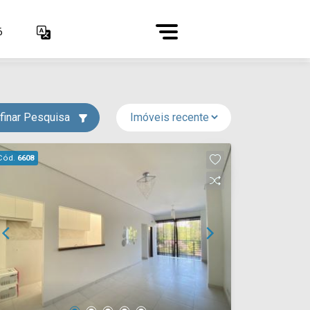
6
finar Pesquisa
Cód.
6608