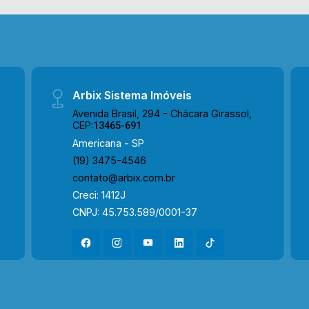
304, supermercado, postos de
gasolina, ponto de ônibus, bares e
comércio em geral. Para saber mais
sobre o imóvel ou para agendar uma
visita, entre em contato conosco:
Arbix Sistema Imóveis
WhatsApp Locação: (19) 97169-1100
Telefone Arbix: (19) 3475-4546
Avenida Brasil, 294 - Chácara Girassol,
CEP:
13465-691
Americana - SP
(19) 3475-4546
contato@arbix.com.br
Creci: 1412J
CNPJ: 45.753.589/0001-37