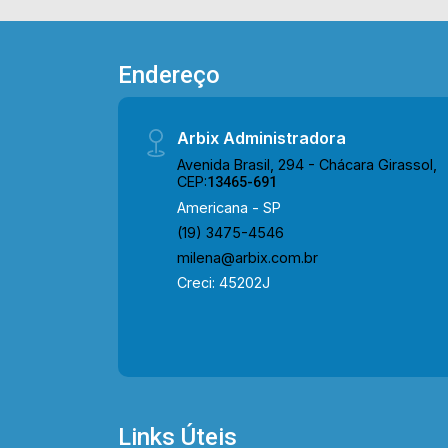
de Queiroz SP-304, supermercado,
postos de gasolina, ponto de ônibus,
bares e comércio em geral. Para saber
Endereço
mais sobre o imóvel ou para agendar
uma visita, entre em contato conosco:
Arbix Administradora
WhatsApp Locação: (19) 97169-1100
Telefone Arbix: (19) 3475-4546
Avenida Brasil, 294 - Chácara Girassol,
CEP:
13465-691
Americana - SP
(19) 3475-4546
milena@arbix.com.br
Creci: 45202J
Links Úteis