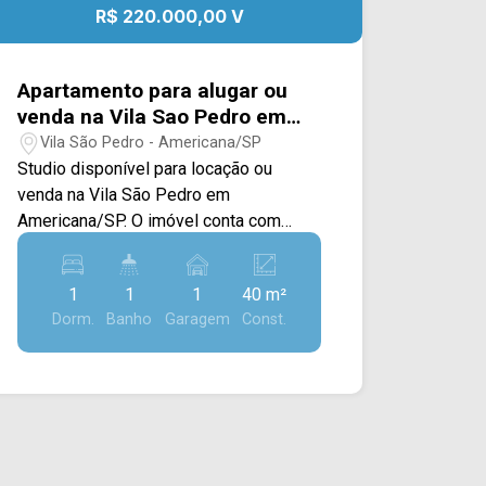
R$ 220.000,00 V
Apartamento para alugar ou
venda na Vila Sao Pedro em
Americana/SP.
Vila São Pedro - Americana/SP
Studio disponível para locação ou
venda na Vila São Pedro em
Americana/SP. O imóvel conta com
conceito aberto e acabamento em piso
frio, cozinha com geladeira, cooktop,
1
1
1
40 m²
microondas, cafeteira e área de serviço
Dorm.
Banho
Garagem
Const.
integrada. > 01 dormitório com cama
box e closet; > 01 banheiro; > 01 vaga
de garagem. O condomínio conta com
lavanderia coletiva, internet na área
comum e elevador panorâmico.
Localizado entre à Av. Brasil e Av. Abdo
Najar, com fácil acesso a rodovia Luiz