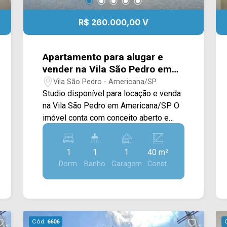
R$ 260.000,00 V
Apartamento para alugar e
vender na Vila São Pedro em
Americana/SP.
Vila São Pedro - Americana/SP
Studio disponível para locação e venda
na Vila São Pedro em Americana/SP. O
imóvel conta com conceito aberto e
acabamento em piso frio, sacada,
cozinha com geladeira, cooktop,
1
1
1
40 m²
microondas, cafeteira e área de serviço
Dorm.
Banho
Garagem
Const.
integrada. > 01 dormitório com cama
box e closet; > 01 banheiro; > 01 vaga
de garagem. O condomínio conta com
lavanderia coletiva, internet na área
comum e elevador panorâmico.
Cód.
6606