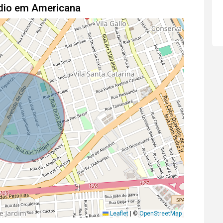
dio em Americana
Leaflet
|
©
OpenStreetMap