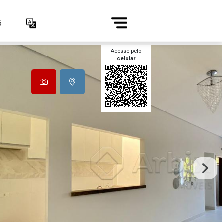
6
Acesse pelo
celular