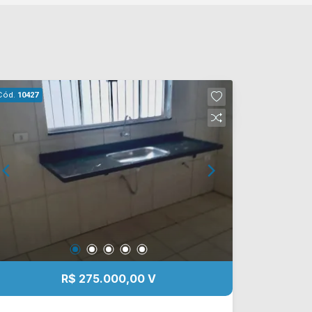
Cód.
10427
R$ 275.000,00 V