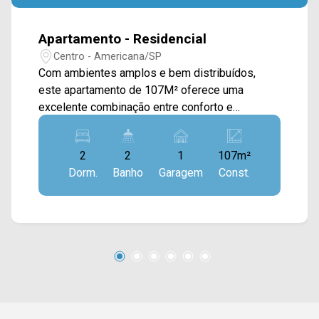
Apartamento - Residencial
Centro - Americana/SP
Com ambientes amplos e bem distribuídos,
este apartamento de 107M² oferece uma
excelente combinação entre conforto e
funcionalidade, ideal para quem valoriza
praticidade em uma localização central. O
2
2
1
107m²
imóvel conta com sala de estar e sala de jantar
Dorm.
Banho
Garagem
Const.
integradas, formando um ambiente espaçoso e
agradável para convivência, além de cozinha
funcional conectada à área de serviço, que
dispõe de banheiro de apoio, trazendo mais
organização à rotina. 02 quartos com armários;
02 banheiros, sendo 01 social e 01 de serviço;
01 vaga de garagem. *Aceita financiamento.
Localizado no Centro de Americana, o
condomínio possui fácil acesso à Rua