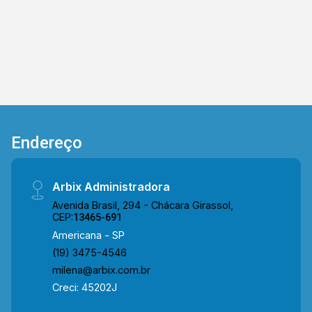
Washington Luís, Rua Rui Barbosa e à Av. Doutor
Antônio Lobo. A região oferece infraestrutura
completa, com destaque para a Praça
Comendador Müller, o calçadão comercial e a
Basílica Sto. Antônio de Pádua, além de bancos,
restaurantes e o terminal urbano, garantindo
mobilidade e conveniência para todas as
necessidades do cotidiano. Entre em contato
Endereço
com a nossa equipe e agende a sua visita!!
WhatsApp e Telefone Arbix: (19) 3475-4546
ARBIX IMÓVEIS - Presente em cada mudança!
Arbix Administradora
Avenida Brasil, 294 - Chácara Girassol,
CEP:
13465-691
Americana - SP
(19) 3475-4546
milena@arbix.com.br
Creci: 45202J