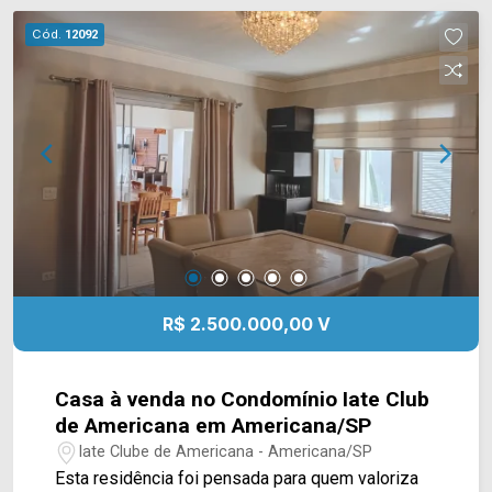
morar e ainda aceita financiamento. ? 180m² de
Cód.
12092
terreno; ? 174m² de construção; ? 02 dormitórios,
sendo 01 suíte; ? 03 banheiros; ? Sala de estar; ?
Cozinha planejada com ilha; ? Closet; ? Armários
planejados; ? Ar-condicionado; ? Energia solar; ?
02 vagas de garagem, sendo 01 coberta.
Localizada no Jardim Nielsen Ville, em
Americana, a casa oferece fácil acesso aos
principais comércios, serviços e vias da cidade,
proporcionando mais praticidade para a rotina.
Entre em contato com a equipe da Arbix Imóveis
e agende sua visita. WhatsApp e telefone: (19)
R$ 2.500.000,00 V
3475-4546 Arbix Imóveis - Presente em cada
momento.
Casa à venda no Condomínio Iate Club
de Americana em Americana/SP
Iate Clube de Americana - Americana/SP
Esta residência foi pensada para quem valoriza