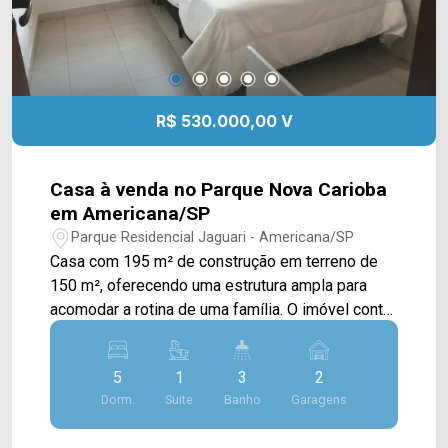
R$ 530.000,00 V
Casa à venda no Parque Nova Carioba
em Americana/SP
Parque Residencial Jaguari - Americana/SP
Casa com 195 m² de construção em terreno de
150 m², oferecendo uma estrutura ampla para
acomodar a rotina de uma família. O imóvel conta
com ambientes bem distribuídos e espaço
interno que permite diferentes possibilidades de
5
1
3
2
uso. A residência possui 5 dormitórios, sendo 1
Dorm.
Suite
Banho
Garagens
suíte, 3 banheiros e 2 vagas de garagem
cobertas. Entre os diferenciais informados estão