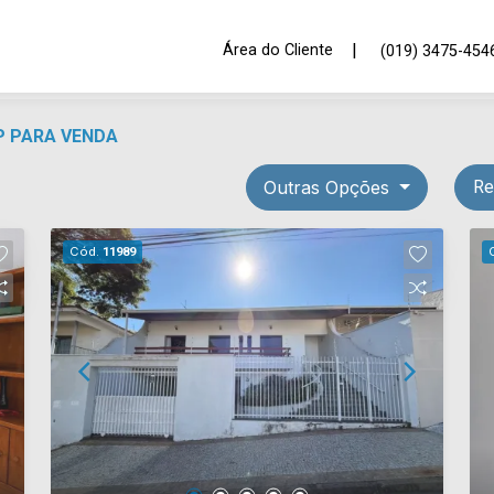
|
Área do Cliente
(019) 3475-454
P PARA VENDA
Outras Opções
Re
Cód.
11989