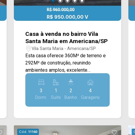
R$ 960.000,00
R$ 950.000,00 V
Casa à venda no bairro Vila
Santa Maria em Americana/SP
Vila Santa Maria - Americana/SP
Esta casa oferece 360M² de terreno e
292M² de construção, reunindo
ambientes amplos, excelente
distribuição dos espaços e uma
completa área de lazer, sendo uma
3
1
2
4
ótima opção para quem busca conforto,
Dorm.
Suite
Banho
Garagens
funcionalidade e qualidade de vida. A
área social conta com sala de estar e
sala de jantar integradas,
complementadas por uma charmosa
sacada que proporciona mais
Cód.
11160