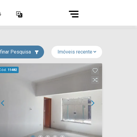
6
finar Pesquisa
Cód.
11482