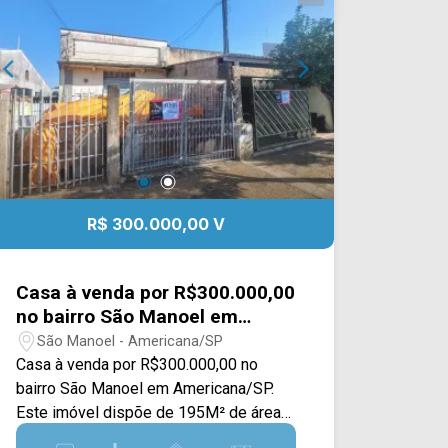
Localizado próximo à Av. de Cillo, Rua
Dom Bôsco, Rua Dom Pedro II, Av.
Abdo Najar e fácil acesso ao Centro e a
Rod. Luiz de Queiroz. Esta região conta
com Senac, diretoria de ensino, escola
João XXIII, Holy Cook, academia Max
Play, padaria, praças e restaurantes.
Entre em contato com a equipe da Arbix
Imóveis e agende a sua visita!!
R$ 300.000,00 V
WhatsApp e Telefone: (19) 3475-4546
ARBIX IMÓVEIS - Presente em cada
mudança!
Casa à venda por R$300.000,00
no bairro São Manoel em
Americana/SP
São Manoel - Americana/SP
Casa à venda por R$300.000,00 no
bairro São Manoel em Americana/SP.
Este imóvel dispõe de 195M² de área
do terreno e 108M² de construção