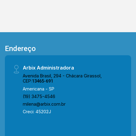
Presente em cada mudança!
Endereço
Arbix Administradora
Avenida Brasil, 294 - Chácara Girassol,
CEP:
13465-691
Americana - SP
(19) 3475-4546
milena@arbix.com.br
Creci: 45202J