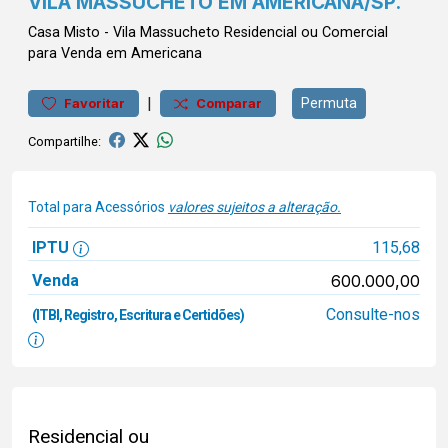
VILA MASSUCHETO EM AMERICANA/SP.
Casa
Misto
-
Vila Massucheto
Residencial ou Comercial
para Venda em Americana
|
Permuta
Favoritar
Comparar
Compartilhe:
Total para Acessórios
valores sujeitos a alteração.
IPTU
115,68
Venda
600.000,00
Consulte-nos
(ITBI, Registro, Escritura e Certidões)
Residencial ou