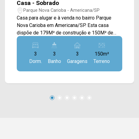
Casa - Sobrado
Parque Nova Carioba - Americana/SP
Casa para alugar e à venda no bairro Parque
Nova Carioba em Americana/SP. Esta casa
dispõe de 179M² de construção e 150M² de
terreno, possuindo ampla sala de estar de jantar
integradas com a cozinha toda planejada,
3
3
3
150m²
sacada com vista livre, espaço gourmet com
Dorm.
Banho
Garagens
Terreno
churrasqueira, piscina e área de serviço. > 03
quartos; > 03 banheiros, sendo 02 sociais e 01
lavabo; > 03 vagas de garagem. *Aceita
financiamento. Localizado próximo à Av. Atílio
Dextro, Av. da Música com Rua Nara Leão e fácil
acesso ao Centro de Americana. Esta região
conta com supermercado São Vicente, padaria,
posto de combustível, farmácias e outros
comércios. Entre em contato com a equipe da
Arbix Imóveis e agende a sua visita!! WhatsApp
e Telefone: (19) 3475-4546 ARBIX IMÓVEIS -