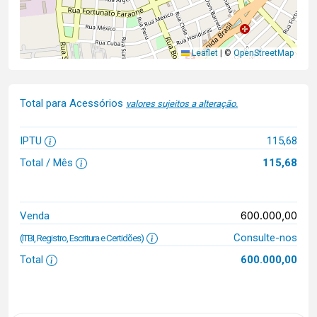
Leaflet
|
©
OpenStreetMap
Total para Acessórios
valores sujeitos a alteração.
IPTU
115,68
Total / Mês
115,68
600.000,00
Venda
Consulte-nos
(ITBI, Registro, Escritura e Certidões)
Total
600.000,00