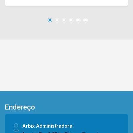
suíte no piso inferior > 04 banheiros, sendo 01
social e 01 lavabo; 01 externo > 04 vagas
garagem amplas com portão eletrônico.
Localização privilegiada, próximo da Avenida
Brasil onde estão localizados postos de
gasolina, farmácias, academias, supermercados
e restaurantes . Para saber mais sobre o imóvel
ou para agendar uma visita, entre em contato
conosco: Telefone e Whatsapp Arbix: (19) 3475-
4546. ARBIX IMÓVEIS - Presente em cada
mudança!
Endereço
Arbix Administradora