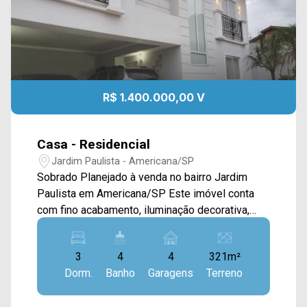
R$ 1.400.000,00 V
Casa - Residencial
Jardim Paulista - Americana/SP
Sobrado Planejado à venda no bairro Jardim
Paulista em Americana/SP Este imóvel conta
com fino acabamento, iluminação decorativa,
piso de porcelanato, armários planejados e ar
condicionado em todos os ambientes, cozinha
3
4
4
321m²
equipada, sala de estar e jantar integradas,
Dorm.
Banho
Garagens
Terreno
cinema TV, área gourmet com churrasqueira, área
de serviço e jardim. > 03 dormitórios; sendo 01