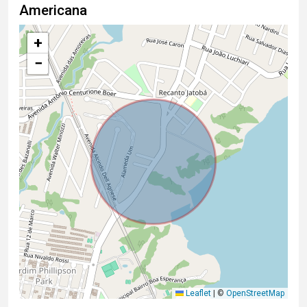
Americana
+
−
Leaflet
|
©
OpenStreetMap