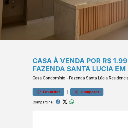
CASA À VENDA POR R$ 1.99
FAZENDA SANTA LUCIA EM
Casa
Condomínio
-
Fazenda Santa Lúcia
Residenci
|
Favoritar
Comparar
Compartilhe: