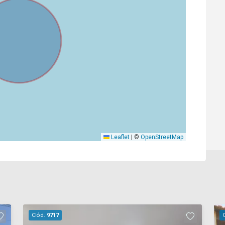
Leaflet
|
©
OpenStreetMap
Cód.
9717