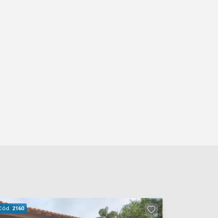
Cód.
2160