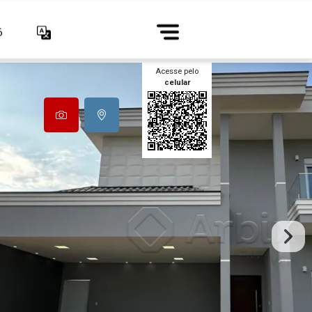
6
Acesse pelo
celular