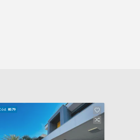
Cód.
8579