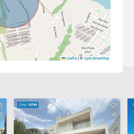
Leaflet
|
©
OpenStreetMap
Cód.
10744