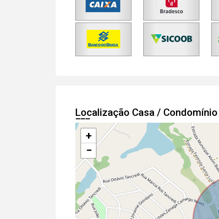
Localização Casa / Condomíni
+
−