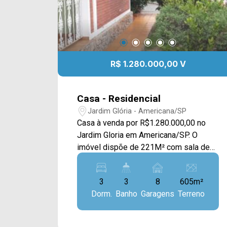
R$ 1.280.000,00 V
Casa - Residencial
Jardim Glória - Americana/SP
Casa à venda por R$1.280.000,00 no
Jardim Gloria em Americana/SP. O
imóvel dispõe de 221M² com sala de
estar e de jantar, cozinha planejada,
quintal, área gourmet com churrasqueira
3
3
8
605m²
e piscina e área de serviço. > 03
Dorm.
Banho
Garagens
Terreno
dormitórios; > 03 banheiros; > 08 vagas
de garagem. Localizado em Americana,
o imóvel contém uma área com