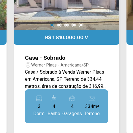
R$ 1.810.000,00 V
Casa - Sobrado
Werner Plaas - Americana/SP
Casa / Sobrado à Venda Werner Plaas
em Americana, SP Terreno de 334,44
metros, área de construção de 316,99
metros. Pavimento Superior - 3
Dormitórios sendo 1 suíte e closet.
3
4
4
334m²
armários, ar condicionado, sacada na
Dorm.
Banho
Garagens
Terreno
frente, banheiro social, piso frio,
mezanino; Pavimento Inferior - Sala de
estar com pé direito 6 metros, sala de