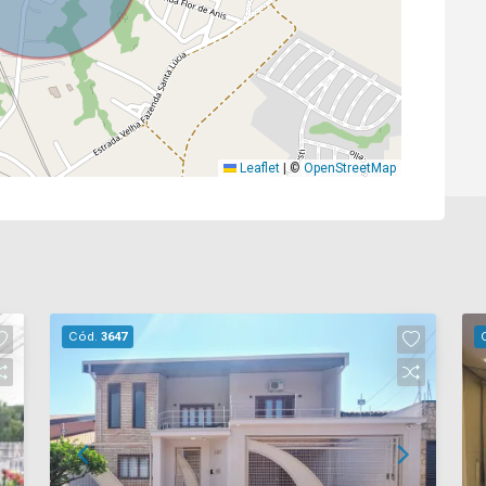
Leaflet
|
©
OpenStreetMap
Cód.
3647