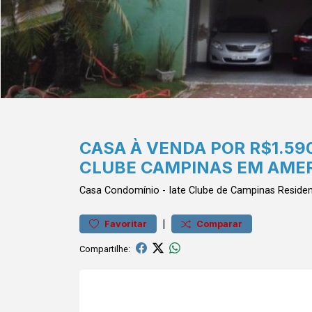
CASA À VENDA POR R$1.59
CLUBE CAMPINAS EM AME
Casa
Condomínio
-
Iate Clube de Campinas
Residen
|
Favoritar
Comparar
Compartilhe: