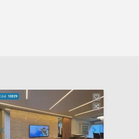
Cód.
10329