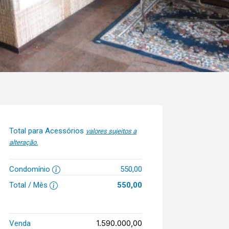
Total para Acessórios
valores sujeitos a
alteração.
Condomínio
550,00
Total / Mês
550,00
1.590.000,00
Venda