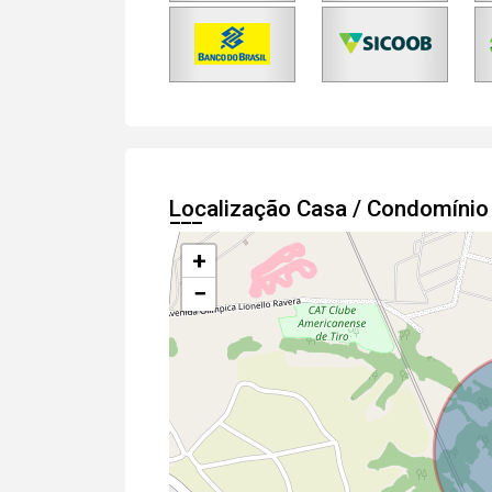
Localização Casa / Condomíni
+
−