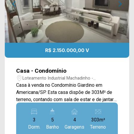
R$ 2.150.000,00 V
Casa - Condomínio
Loteamento Industrial Machadinho -
Americana/SP
Casa à venda no Condomínio Giardino em
Americana/SP. Esta casa dispõe de 303M² de
terreno, contando com sala de estar e de jantar
integradas, cozinha toda planejada, mezanino
com banheiro no piso superior, terraço com
3
5
4
303m²
pergolado e área de serviço com armários. Sua
Dorm.
Banho
Garagens
Terreno
área de lazer é complete, possuindo espaço