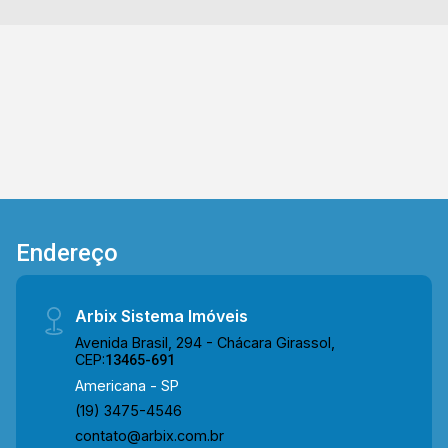
visita!! WhatsApp e Telefone Arbix: (19) 3475-
4546 ARBIX IMÓVEIS - Presente em cada
mudança!
Endereço
Arbix Sistema Imóveis
Avenida Brasil, 294 - Chácara Girassol,
CEP:
13465-691
Americana - SP
(19) 3475-4546
contato@arbix.com.br