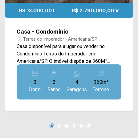
R$ 13.000,00 L
R$ 2.790.000,00 V
Casa - Condomínio
Terras do imperador - Americana/SP
Casa disponível para alugar ou vender no
Condomínio Terras do Imperador em
Americana/SP. O imóvel dispõe de 360M²
distribuídos em sala de estar e de jantar
integradas, cozinha planejada, área gourmet com
3
2
4
360m²
churrasqueira, piscina, quintal e área de serviço
Dorm.
Banho
Garagens
Terreno
coberta. > 03 suítes com armários planejados e
sacada ampla; > 05 banheiros, sendo 01 social e
01 lavabo; > 04 Vagas de garagem. Localizado
próximo a supermercados, padarias, farmácias,
comércios em geral e conta com fácil a Rod.
Anhanguera e Rod. Luiz de Queiroz. Entre em
contato com a nossa equipe e agende a sua