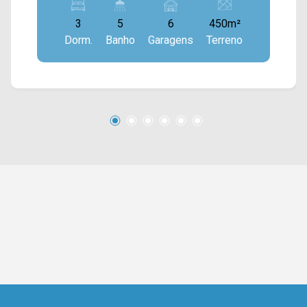
integradas com a cozinha planejada, piscina
3
5
6
450m²
grande e área de serviço. Possui energia
Dorm.
Banho
Garagens
Terreno
fotovoltaica. > 03 suítes; > 05 banheiros, sendo
01 social e 01 lavabo; > 06 vagas de garagem.
*Aceita permuta. Este condomínio se localiza
próximo a Rod. Anhanguera e com fácil acesso a
Av. Antônio Pinto Duarte e Av. Afonso Pansan.
Entre em contato com a nossa equipe e agende
a sua visita!! WhatsApp e Telefone Arbix: (19)
3475-4546 ARBIX IMÓVEIS - Presente em cada
mudança!