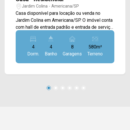
Jardim Colina - Americana/SP
Casa disponível para locação ou venda no
Jardim Colina em Americana/SP. O imóvel conta
com hall de entrada padrão e entrada de serviço,
iluminação decorativa, ar condicionado e
armários em todos os quartos, sala dois
4
4
8
580m²
ambientes, cozinha com armários, closet, área
Dorm.
Banho
Garagens
Terreno
de lazer gourmet com churrasqueira, área de
serviço coberta, piscina e quintal. > 04 quartos,
sendo 01 suíte; > 05 banheiros, sendo 01 social
e 01 de serviço; > 01 despensa; > 08 vagas de
garagem. Localizado entre a Av. Paulista e a Av.
Bandeirantes, esta região tem fácil acesso ao
centro e conta com facilidades como o Centro
Cívico Municipal, Hospital Municipal, posto de
combustível, farmácia, padaria, restaurantes e
comércio em geral. Para saber mais sobre o
imóvel ou para agendar uma visita, entre em