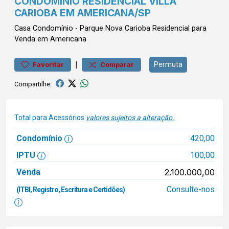
CONDOMÍNIO RESIDENCIAL VILLA
CARIOBA EM AMERICANA/SP
Casa
Condomínio
-
Parque Nova Carioba
Residencial para
Venda em Americana
|
Permuta
Favoritar
Comparar
Compartilhe:
Total para Acessórios
valores sujeitos a alteração.
Condomínio
420,00
IPTU
100,00
Venda
2.100.000,00
Consulte-nos
(ITBI, Registro, Escritura e Certidões)