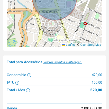
Leaflet
|
©
OpenStreetMap
Total para Acessórios
valores sujeitos a alteração.
Condomínio
420,00
IPTU
100,00
Total / Mês
520,00
2.100.000,00
Venda