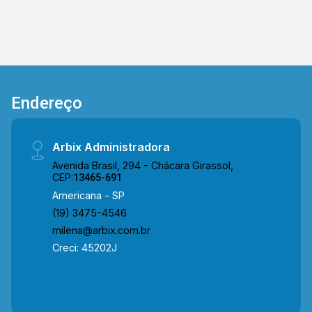
contato conosco: WhatsApp Locação: (19)
97169-1100 ou Telefone Arbix: (19) 3475-4546
Endereço
Arbix Administradora
Avenida Brasil, 294 - Chácara Girassol,
CEP:
13465-691
Americana - SP
(19) 3475-4546
milena@arbix.com.br
Creci: 45202J