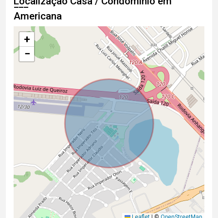
Localização Casa / Condomínio em
Americana
+
−
Leaflet
|
©
OpenStreetMap