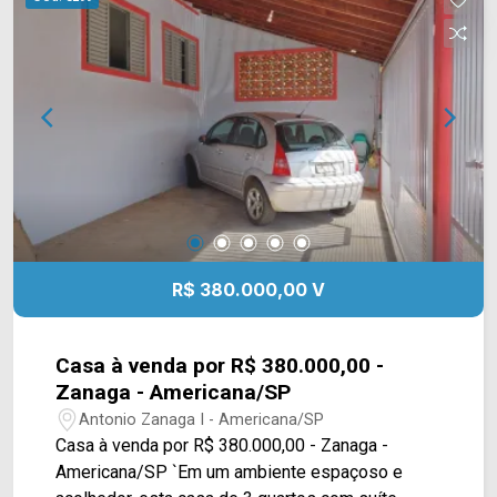
com ar condicionado, 01 banheiro social, sala
ampla e uma cozinha com armários. Esta
localizado próximo a restaurantes, escolas,
supermercados, Av. Cândido Portinari, Av. Cecilia
Meireles, Av. Afonso Arimos e entre outros, conta
com fácil acesso a Av. Afonso Schimidt, Av.
Nicolau João Abdalla Av. da Lã, Av. o Raion
Viscose e Rod. Anhanguera. Entre em contato
com a nossa equipe e agende a sua visita!!
WhatsApp e Telefone Arbix: (19) 3475-4546
ARBIX IMÓVEIS - Presente em cada mudança!
R$ 380.000,00 V
Casa à venda por R$ 380.000,00 -
Zanaga - Americana/SP
Antonio Zanaga I - Americana/SP
Casa à venda por R$ 380.000,00 - Zanaga -
Americana/SP `Em um ambiente espaçoso e