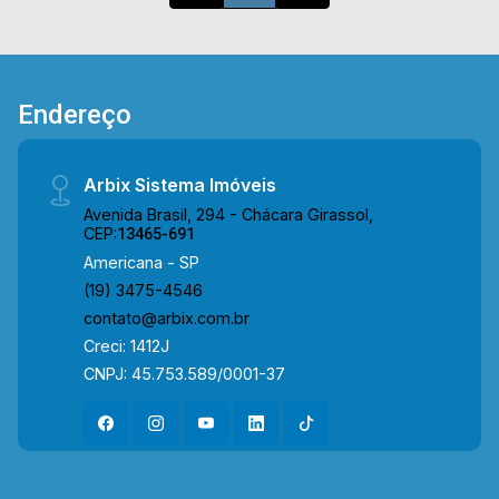
e agende a sua visita!! WhatsApp e Telefone
Arbix: (19) 3475-4546 ARBIX IMÓVEIS -
Presente em cada mudança!
Endereço
Arbix Sistema Imóveis
Avenida Brasil, 294 - Chácara Girassol,
CEP:
13465-691
Americana - SP
(19) 3475-4546
contato@arbix.com.br
Creci: 1412J
CNPJ: 45.753.589/0001-37