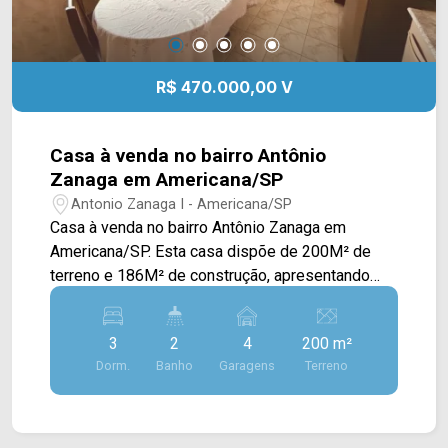
R$ 470.000,00 V
Casa à venda no bairro Antônio
Zanaga em Americana/SP
Antonio Zanaga I - Americana/SP
Casa à venda no bairro Antônio Zanaga em
Americana/SP. Esta casa dispõe de 200M² de
terreno e 186M² de construção, apresentando
uma planta bem distribuída e funcional, ideal para
quem busca conforto e praticidade no dia a dia. A
3
2
4
200 m²
área social conta com uma ampla sala de estar
Dorm.
Banho
Garagens
Terreno
conectada à sala de jantar e à cozinha com
armários, proporcionando integração e boa
circulação entre os ambientes. O imóvel possui
ainda um pequeno espaço para depósito aos