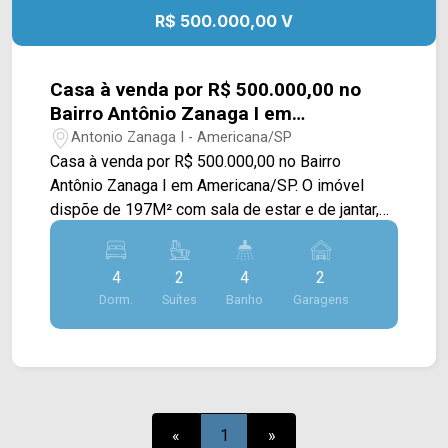
R$ 500.000,00 V
Casa à venda por R$ 500.000,00 no
Bairro Antônio Zanaga I em
Americana/SP
Antonio Zanaga I - Americana/SP
Casa à venda por R$ 500.000,00 no Bairro
Antônio Zanaga I em Americana/SP. O imóvel
dispõe de 197M² com sala de estar e de jantar,
cozinha com armários e área de serviço coberta.
> 04 dormitórios, sendo 02 suítes; > 04
4
2
4
2
banheiros, sendo 02 sociais; > 02 vagas de
Dorm.
Suítes
Banho
Garagens
garagem. Localizado em Americana, o imóvel
contém uma área com diversos comércios em
volta, como supermercados, farmácias, bancos,
restaurantes, postos de saúde, escolas e entre
outros. Além de ficar próximo a Rod. Anhanguera.
Entre em contato com a nossa equipe de vendas
«
1
»