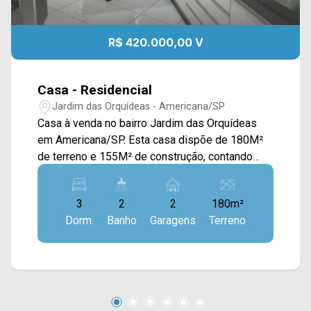
R$ 420.000,00 V
Casa - Residencial
Jardim das Orquídeas - Americana/SP
Casa à venda no bairro Jardim das Orquídeas
em Americana/SP. Esta casa dispõe de 180M²
de terreno e 155M² de construção, contando
com ampla sala de estar e de jantar integradas
com a cozinha completa e toda planejada, jardim
3
2
2
180m²
de inverno, espaço gourmet com churrasqueira e
Dorm.
Banho
Garagens
Terreno
área de serviço externa. > 03 quartos, sendo 01
suíte; > 02 banheiros, sendo 01 social; > 02
vagas de garagem. Localizado próximo à Av.
João Luiz Mazer, Estrada da Balsa e Rua
Doosan. Esta região conta com restaurantes,
escola Maria do Carmo Augusti, supermercados