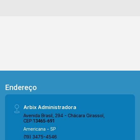
Davita e Falcão. Entre em contato com a equipe
da Arbix Imóveis e agende a sua visita!!
WhatsApp e Telefone: (19) 3475-4546 ARBIX
IMÓVEIS - Presente em cada mudança!
Endereço
Arbix Administradora
Avenida Brasil, 294 - Chácara Girassol,
CEP:
13465-691
Americana - SP
(19) 3475-4546