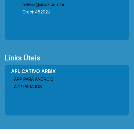
milena@arbix.com.br
Creci: 45202J
Links Úteis
APLICATIVO ARBIX
APP PARA ANDROID
APP PARA IOS