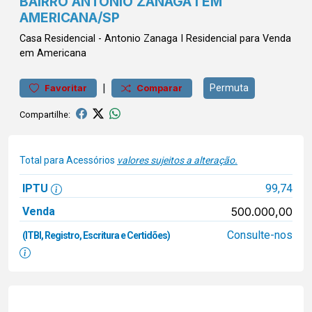
BAIRRO ANTÔNIO ZANAGA I EM
AMERICANA/SP
Casa
Residencial
-
Antonio Zanaga I
Residencial para Venda
em Americana
|
Permuta
Favoritar
Comparar
Compartilhe:
Total para Acessórios
valores sujeitos a alteração.
IPTU
99,74
Venda
500.000,00
Consulte-nos
(ITBI, Registro, Escritura e Certidões)