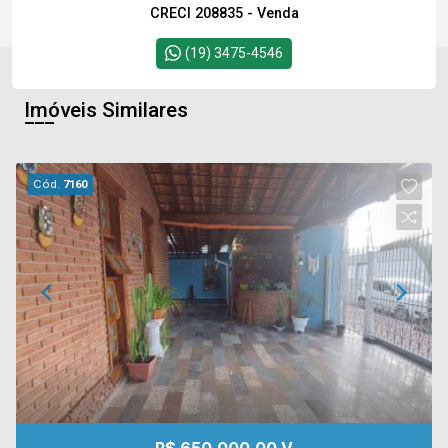
CRECI 208835 - Venda
(19) 3475-4546
Imóveis Similares
Cód.
7160
R$ 650.000,00 V