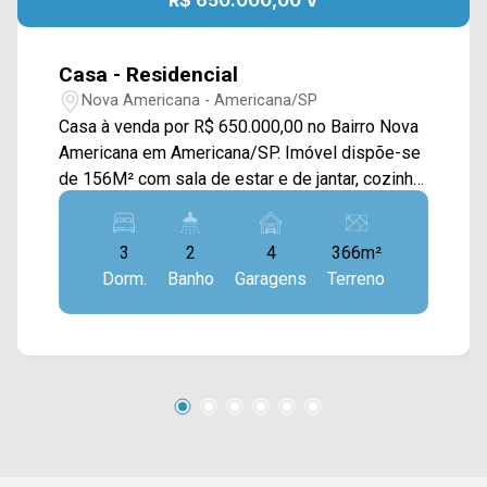
Casa - Residencial
Nova Americana - Americana/SP
Casa à venda por R$ 650.000,00 no Bairro Nova
Americana em Americana/SP. Imóvel dispõe-se
de 156M² com sala de estar e de jantar, cozinha
com armários, quintal, churrasqueira, despensa e
área de serviço com armários. > 03 dormitórios,
3
2
4
366m²
sendo 01 suíte; > 02 banheiros, sendo 01 social;
Dorm.
Banho
Garagens
Terreno
> 04 vagas de garagem coberta. Localizado em
Americana, o imóvel contém uma área com
diversos comércios em volta, como
supermercados, farmácias, bancos,
restaurantes, postos de saúde, escolas e entre
outros. Entre em contato com a nossa equipe de
vendas e agende a sua visita!! WhatsApp e
Telefone Arbix: (19) 3475-4546 ARBIX IMÓVEIS