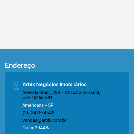
- Presente em cada mudança!
Endereço
Arbix Negócios Imobiliários
Avenida Brasil, 294 - Chácara Girassol,
CEP:
13465-691
Americana - SP
(19) 3475-4546
vendas@arbix.com.br
Creci: 29448J