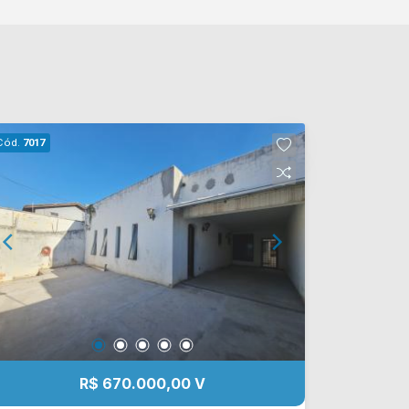
Cód.
7017
R$ 670.000,00 V