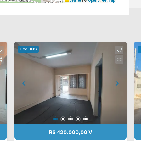
Leaflet
|
©
OpenStreetMap
Cód.
1087
R$ 420.000,00 V