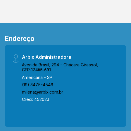
Endereço
Arbix Administradora
Avenida Brasil, 294 - Chácara Girassol,
CEP:
13465-691
Americana - SP
(19) 3475-4546
milena@arbix.com.br
Creci: 45202J