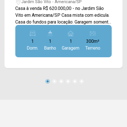
Jardim São Vito - Americana/SP
Casa à venda R$ 620.000,00 - no Jardim São
Vito em Americana/SP Casa mista com edicula.
Casa do fundos para locação: Garagem somente
para moto; Entrada Individual; Área de serviço
coberta; Sala com piso queimado e teto em pvc;
1
1
1
300m²
01 Quarto com piso queimado e teto em pvc;
Dorm.
Banho
Garagem
Terreno
Cozinha com teto em pvc e pia com gabinete.
Entre em contato com a equipe da Arbix Imóveis
e agende a sua visita!! WhatsApp e Telefone:
(19) 3475-4546 ARBIX IMÓVEIS - Presente em
cada mudança!