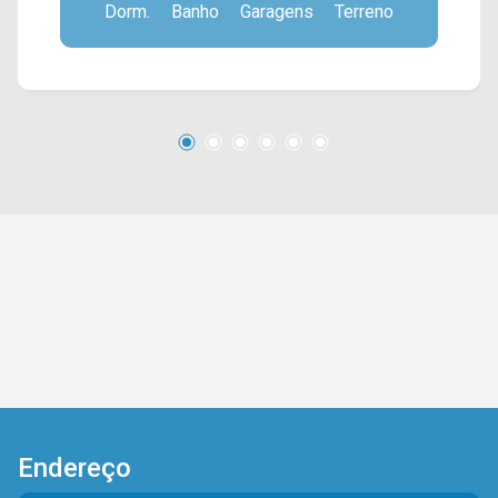
Dorm.
Banho
Garagens
Terreno
armários. > 02 quartos, sendo 01 suíte; > 03
banheiros, sendo 01 social e 01 lavabo; > 02
vagas de garagem coberta. *Aceita
financiamento. *Aceita permuta. Localizado
próximo à Av. Brasil, Av. de Cillo, Rua Florindo
Cibin, Rua São Salvador e Rod. Luiz de Queiroz.
Esta região conta com Sam`s Club, farmácia
Drogal, restaurante Farol, supermercado Pague
Menos e restaurante Baronesa. Entre em
contato com a equipe da Arbix Imóveis e
agende a sua visita!! WhatsApp e Telefone: (19)
3475-4546 ARBIX IMÓVEIS - Presente em cada
mudança!
Endereço