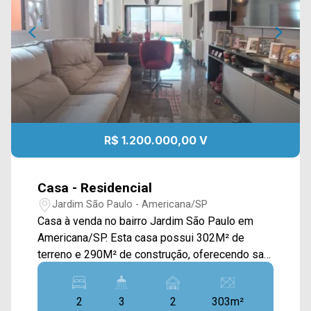
R$ 1.200.000,00 V
Casa - Residencial
Jardim São Paulo - Americana/SP
Casa à venda no bairro Jardim São Paulo em
Americana/SP. Esta casa possui 302M² de
terreno e 290M² de construção, oferecendo sala
de estar e de jantar integradas, cozinha gourmet
toda planejada e com churrasqueira, piscina
2
3
2
303m²
aquecida, quintal e área de serviço com