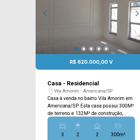
R$ 620.000,00 V
Casa - Residencial
Vila Amorim - Americana/SP
Casa à venda no bairro Vila Amorim em
Americana/SP. Esta casa possui 300M²
de terreno e 132M² de construção,
contando com sala de estar e de jantar
integradas, cozinha com gabinete,
3
2
2
300m²
despensa, quintal espaçoso e área de