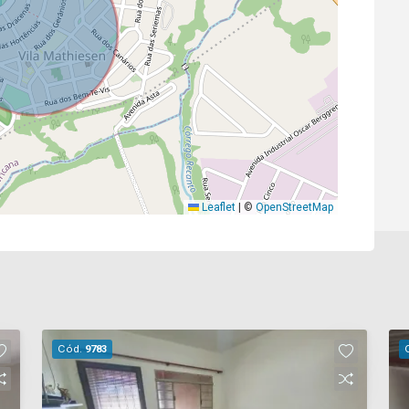
Leaflet
|
©
OpenStreetMap
Cód.
9783