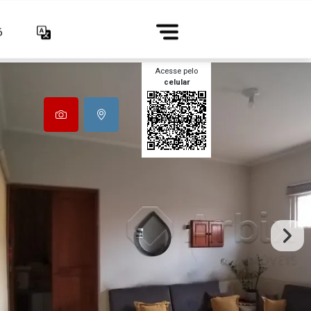
6
Acesse pelo
celular