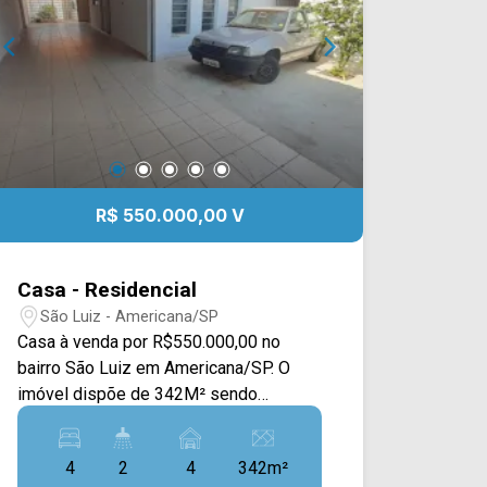
R$ 550.000,00 V
Casa - Residencial
São Luiz - Americana/SP
Casa à venda por R$550.000,00 no
bairro São Luiz em Americana/SP. O
imóvel dispõe de 342M² sendo
distribuídos em uma casa na frente e
uma casa dos fundos. A casa da frente
4
2
4
342m²
conta com sala de estar e de jantar,