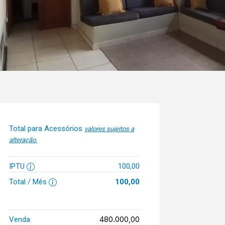
Total para Acessórios
valores sujeitos a
alteração.
IPTU
100,00
Total / Mês
100,00
480.000,00
Venda