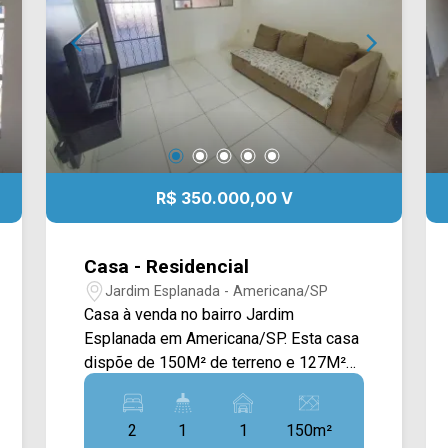
R$ 350.000,00 V
Casa - Residencial
Jardim Esplanada - Americana/SP
Casa à venda no bairro Jardim
Esplanada em Americana/SP. Esta casa
dispõe de 150M² de terreno e 127M²
de construção, possuindo sala de estar
e de jantar integradas com a cozinha
2
1
1
150m²
com armários, quintal e área de serviço