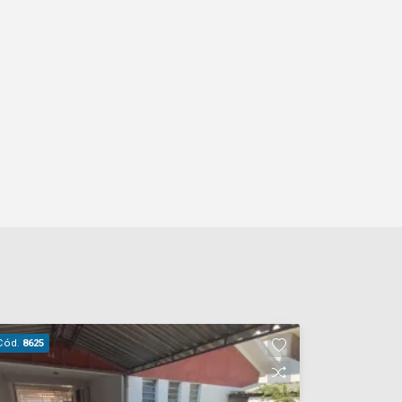
Cód.
8625