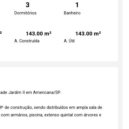
3
1
Dormitórios
Banheiro
²
143.00 m²
143.00 m²
A. Construída
A. Útil
dade Jardim II em Americana/SP.
² de construção, sendo distribuídos em ampla sala de
a com armários, piscina, extenso quintal com árvores e