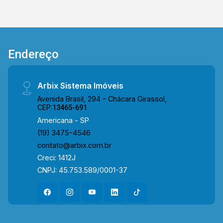
Endereço
Arbix Sistema Imóveis
Avenida Brasil, 294 - Chácara Girassol,
CEP:
13465-691
Americana - SP
(19) 3475-4546
contato@arbix.com.br
Creci: 1412J
CNPJ: 45.753.589/0001-37