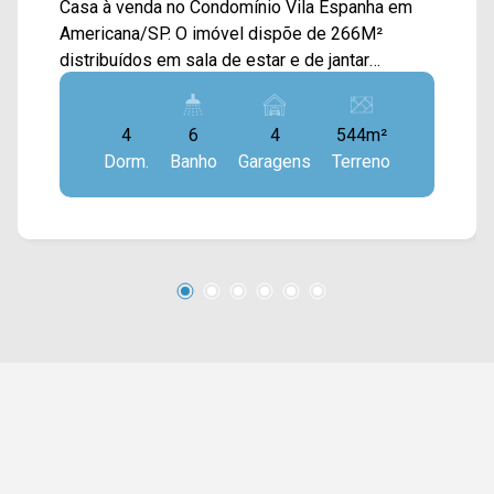
Casa à venda no Condomínio Vila Espanha em
Americana/SP. O imóvel dispõe de 266M²
distribuídos em sala de estar e de jantar
integradas, cozinha, despensa, área gourmet
com churrasqueira e área de serviço com
4
6
4
544m²
banheiro. > 04 suítes com sacada; > 06
Dorm.
Banho
Garagens
Terreno
banheiros, sendo 01 de serviço e 01 lavabo > 04
vagas de garagem. *Aceita financiamento.
*Aceita permuta. Localizado próximo a
supermercados, farmácias, restaurantes,
bancos, postos de saúde e entre outros tipos
de comércio. Entre em contato com a nossa
equipe e agende a sua visita!! WhatsApp e
Telefone Arbix: (19) 3475-4546 ARBIX IMÓVEIS
- Presente em cada mudança!