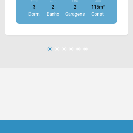
espaço gourmet com churrasqueira e área de
3
2
2
115m²
serviço. > 03 quartos, sendo 01 suíte; > 03
Dorm.
Banho
Garagens
Const.
banheiros, sendo 01 social e 01 lavabo; > 02
vagas de garagem cobertas. Localizado
próximo à Av. Campos Sales, Av. Santa Bárbara,
Av. da Amizade e Av. Rafael Vitta. Esta região
conta com pizzaria Brasil, restaurante O
Tropeiro, padaria Ouro branco, campo de futebol,
faculdade Fatec e escola Maria José de Mattos.
Entre em contato com a equipe da Arbix Imóveis
e agende a sua visita!! WhatsApp e Telefone:
(19) 3475-4546 ARBIX IMÓVEIS - Presente em
cada mudança!