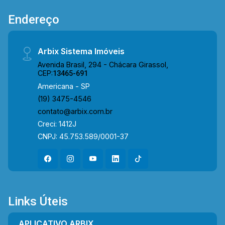
conveniência e fácil acesso a serviços e
Endereço
opções de lazer. Entre em contato com a equipe
da Arbix Imóveis e agende a sua visita!!
WhatsApp e Telefone: (19) 3475-4546 ARBIX
Arbix Sistema Imóveis
IMÓVEIS - Presente em cada mudança!
Avenida Brasil, 294 - Chácara Girassol,
CEP:
13465-691
Americana - SP
(19) 3475-4546
contato@arbix.com.br
Creci: 1412J
CNPJ: 45.753.589/0001-37
Links Úteis
APLICATIVO ARBIX