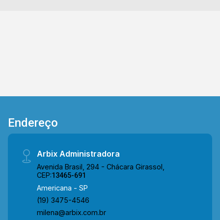
Profª. Philomena Magaly Makluf. Entre em
contato com a equipe da Arbix Imóveis e
agende a sua visita!! WhatsApp e Telefone: (19)
3475-4546 ARBIX IMÓVEIS - Presente em cada
mudança!
Endereço
Arbix Administradora
Avenida Brasil, 294 - Chácara Girassol,
CEP:
13465-691
Americana - SP
(19) 3475-4546
milena@arbix.com.br