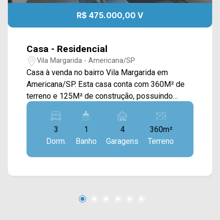
R$ 475.000,00 V
Casa - Residencial
Vila Margarida - Americana/SP
Casa à venda no bairro Vila Margarida em
Americana/SP. Esta casa conta com 360M² de
terreno e 125M² de construção, possuindo
ampla sala de estar, sala de jantar, cozinha com
armários, amplo quintal e área de serviço
3
1
4
360m²
externa. > 03 quartos; > 01 banheiro social; > 04
Dorm.
Banho
Garagens
Terreno
vagas de garagem. *Aceita permuta. Localizado
próximo à Av. do Compositor, Rua São Vito e Av.
Santa Cecília, contém fácil acesso a Av.
Paschoal Ardito, Av. Antônio Pinto Duarte e Rod.
Anhanguera. Esta região conta com
supermercado São Vicente, Maravilhas do Lar,
Loja Kacyumara, campo de futebol e escola