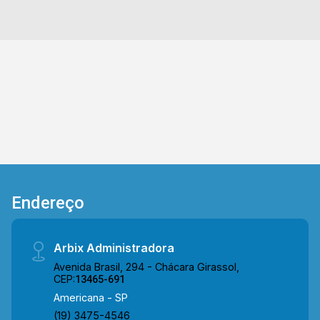
agende a sua visita!! WhatsApp e Telefone
Arbix: (19) 3475-4546 ARBIX IMÓVEIS -
Presente em cada mudança!
Endereço
Arbix Administradora
Avenida Brasil, 294 - Chácara Girassol,
CEP:
13465-691
Americana - SP
(19) 3475-4546