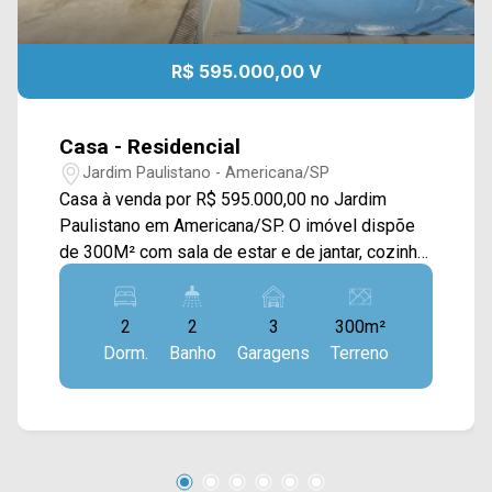
R$ 595.000,00 V
Casa - Residencial
Jardim Paulistano - Americana/SP
Casa à venda por R$ 595.000,00 no Jardim
Paulistano em Americana/SP. O imóvel dispõe
de 300M² com sala de estar e de jantar, cozinha,
área gourmet com churrasqueira, varanda,
quintal, piscina e área de serviço. > 02
2
2
3
300m²
dormitórios; > 02 banheiros sociais; > 03 vagas
Dorm.
Banho
Garagens
Terreno
de garagem. Localizado em Americana, o imóvel
contém uma área com diversos comércios em
volta, como supermercados, farmácias, bancos,
restaurantes, postos de saúde, escolas e entre
outros. Além de ficar próximo à Av. Europa. Entre
em contato com a nossa equipe de vendas e