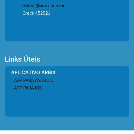
milena@arbix.com.br
Creci: 45202J
Links Úteis
APLICATIVO ARBIX
APP PARA ANDROID
APP PARA IOS