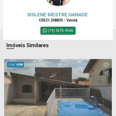
SISLENE MESTRE GANADE
CRECI 208835 - Venda
(19) 3475-4546
Imóveis Similares
Cód.
6388