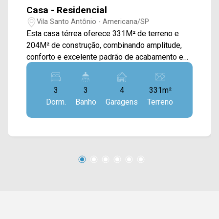
Casa - Residencial
Vila Santo Antônio - Americana/SP
Esta casa térrea oferece 331M² de terreno e
204M² de construção, combinando amplitude,
conforto e excelente padrão de acabamento em
uma localização privilegiada da cidade. O imóvel
conta com ampla sala de estar e sala de jantar
3
3
4
331m²
integradas, valorizadas pelo pé-direito duplo,
Dorm.
Banho
Garagens
Terreno
que proporciona maior sensação de espaço,
iluminação natural e sofisticação aos ambientes.
A cozinha é totalmente planejada e equipada
com forno e cooktop, oferecendo praticidade e
funcionalidade para o dia a dia. A área de lazer
dispõe de espaço gourmet com churrasqueira,
ideal para receber familiares e amigos, além de
área de serviço com armários que contribui para
a organização da residência. Entre os
diferenciais do imóvel estão o sistema de