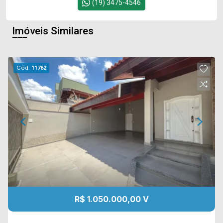
(19) 3475-4546
Imóveis Similares
Cód.
11762
R$ 1.050.000,00 V