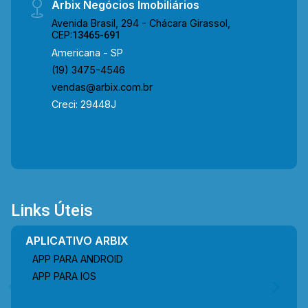
Arbix Negócios Imobiliários
*Aceita financiamento. Localizada próxima à Av.
Avenida Brasil, 294 - Chácara Girassol,
Giaconda Cibin, Av. de Cillo e Rod. Luiz de
CEP:
13465-691
Queiroz, a residência está em uma região com
Americana - SP
excelente infraestrutura e fácil acesso às
(19) 3475-4546
principais vias da cidade. O entorno conta com
vendas@arbix.com.br
restaurantes, padarias, supermercados, praças,
Creci: 29448J
farmácias, escolas e diversos serviços
essenciais, proporcionando praticidade,
mobilidade e qualidade de vida para toda a
família. Entre em contato com a equipe da Arbix
Imóveis e agende a sua visita!! WhatsApp e
Telefone: (19) 3475-4546 ARBIX IMÓVEIS -
Links Úteis
Presente em cada mudança!
APLICATIVO ARBIX
APP PARA ANDROID
APP PARA IOS