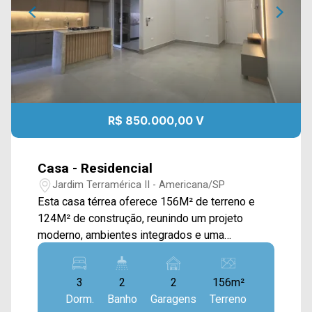
R$ 850.000,00 V
Casa - Residencial
Jardim Terramérica II - Americana/SP
Esta casa térrea oferece 156M² de terreno e
124M² de construção, reunindo um projeto
moderno, ambientes integrados e uma
excelente área de lazer, sendo ideal para quem
busca conforto, praticidade e um imóvel pronto
3
2
2
156m²
para morar. A área social conta com sala de
Dorm.
Banho
Garagens
Terreno
estar e sala de jantar integradas à cozinha