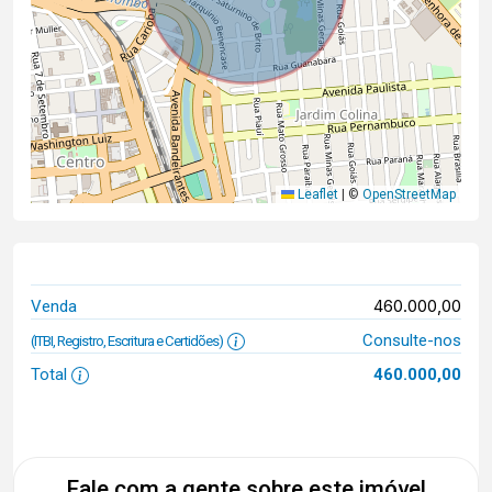
Leaflet
|
©
OpenStreetMap
460.000,00
Venda
Consulte-nos
(ITBI, Registro, Escritura e Certidões)
Total
460.000,00
Fale com a gente sobre este imóvel