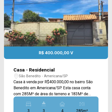
R$ 400.000,00 V
Casa - Residencial
São Benedito - Americana/SP
Casa à venda por R$400.000,00 no bairro São
Benedito em Americana/SP. Esta casa conta
com 285M² de área do terreno e 183M² de
construção, sendo disposta em uma ampla sala
de estar e jantar, uma espaçosa cozinha com
3
3
4
285m²
planejados, um grande quintal e uma área de