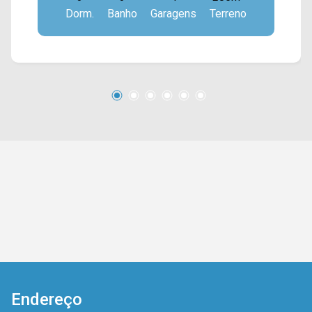
Dorm.
Banho
Garagens
Terreno
serviço coberta. > 03 dormitórios; > 03
banheiros, sendo 01 lavabo e 02 sociais; > 04
vagas de garagem. *Aceita permuta. Esta
localizado próximo a Av. Dr. José Barreto Pinto,
escolas, supermercados, restaurantes e entre
outros. Entre em contato com a nossa equipe e
agende a sua visita!! WhatsApp e Telefone
Arbix: (19) 3475-4546 ARBIX IMÓVEIS -
Presente em cada mudança!
Endereço