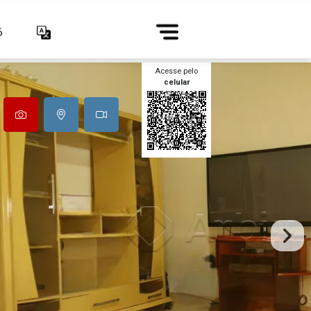
6
Acesse pelo
celular