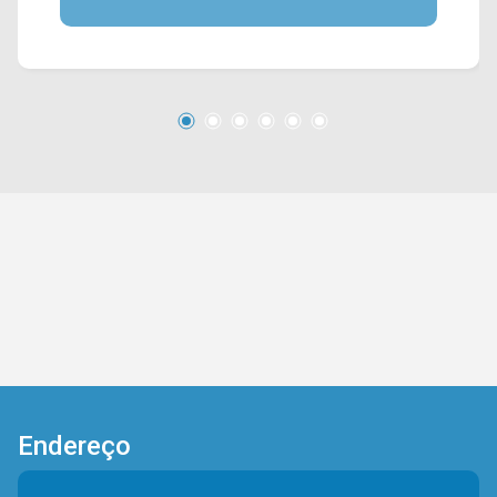
gourmet com churrasqueira, 3 vagas de garagem
cobertas e portão eletrônico. *Aceita
financiamento. *Não aceita permuta. Entre em
contato com a nossa equipe e agende a sua
visita!! WhatsApp e Telefone Arbix: (19) 3475-
4546 ARBIX IMÓVEIS - Presente em cada
mudança!
Endereço