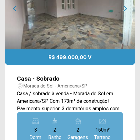
R$ 499.000,00 V
Casa - Sobrado
Morada do Sol - Americana/SP
Casa / sobrado à venda - Morada do Sol em
Americana/SP Com 173m² de construção!
Pavimento superior: 3 dormitórios amplos com
armários planejados, sendo 1 suíte com closet e
banheira; Banheiro social; Pavimento térreo: sala
3
2
2
150m²
de estar ampla, sala de jantar, cozinha planejada,
Dorm.
Banho
Garagens
Terreno
banheiro social; Área de serviço, espaço