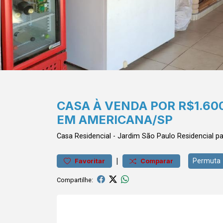
CASA À VENDA POR R$1.60
EM AMERICANA/SP
Casa
Residencial
-
Jardim São Paulo
Residencial p
|
Permuta
Favoritar
Comparar
Compartilhe: