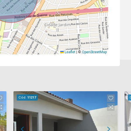
Leaflet
|
©
OpenStreetMap
Cód.
11217