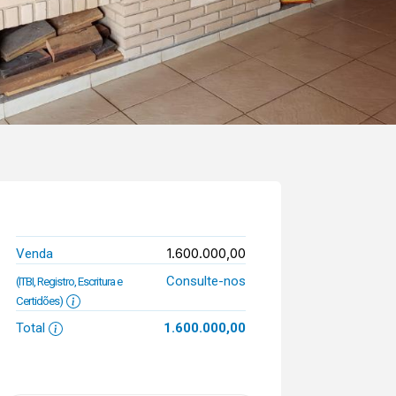
1.600.000,00
Venda
Consulte-nos
(ITBI, Registro, Escritura e
Certidões)
Total
1.600.000,00