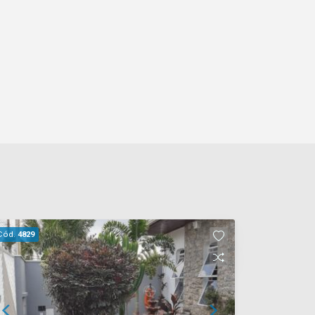
Cód.
4829