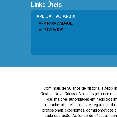
da Amizade. A região conta com
Links Úteis
restaurantes, padarias, academias,
escolas, farmácias, supermercados e
APLICATIVO ARBIX
diversos serviços essenciais,
APP PARA ANDROID
proporcionando praticidade, mobilidade
APP PARA IOS
e excelente qualidade de vida para toda
a família. Entre em contato com a
equipe da Arbix Imóveis e agende a
sua visita!! WhatsApp e Telefone: (19)
3475-4546 ARBIX IMÓVEIS - Presente
em cada mudança!
Com mais de 50 anos de história, a Arbix 
Oeste e Nova Odessa. Nossa trajetória é ma
das maiores autoridades em negócios imo
reconhecido pela solidez e segurança da
profissionais experientes, comprometidos em
cada operação. Ao longo de décadas, co