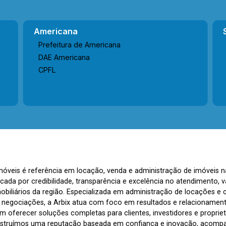
Americana
Prefeitura de Americana
DAE Americana
CPFL
Imóveis é referência em locação, venda e administração de imóveis 
rcada por credibilidade, transparência e excelência no atendimento
biliários da região. Especializada em administração de locações e 
s negociações, a Arbix atua com foco em resultados e relacionamen
 oferecer soluções completas para clientes, investidores e propriet
nstruímos uma reputação baseada em confiança e inovação, acom