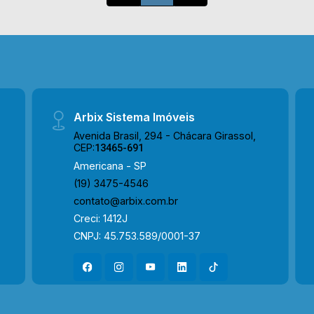
agende a sua visita!! WhatsApp e
Telefone Arbix: (19) 3475-4546 ARBIX
IMÓVEIS - Presente em cada
mudança.!!
Arbix Sistema Imóveis
Avenida Brasil, 294 - Chácara Girassol,
CEP:
13465-691
Americana - SP
(19) 3475-4546
contato@arbix.com.br
Creci: 1412J
CNPJ: 45.753.589/0001-37