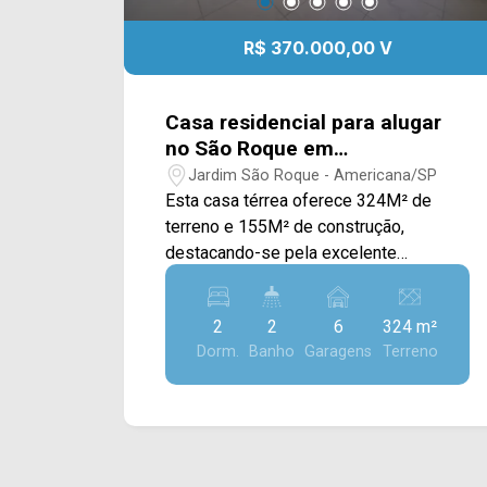
R$ 370.000,00 V
Casa residencial para alugar
no São Roque em
Americana/SP.
Jardim São Roque - Americana/SP
Esta casa térrea oferece 324M² de
terreno e 155M² de construção,
destacando-se pela excelente
configuração com residência principal e
edícula anexa com imóvel, sendo uma
2
2
6
324 m²
ótima opção para famílias que buscam
Dorm.
Banho
Garagens
Terreno
espaço, versatilidade e múltiplas
possibilidades de utilização. A casa
principal conta com sala de estar e sala
de jantar integradas, proporcionando um
ambiente amplo e acolhedor para o