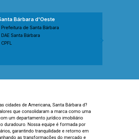
Santa Bárbara d'Oeste
Nova Ode
Prefeitura de Santa Bárbara
Prefeitur
DAE Santa Bárbara
CODEN No
CPFL
CPFL
nas cidades de Americana, Santa Bárbara d?
, valores que consolidaram a marca como uma
com um departamento jurídico imobiliário
to duradouro. Nossa equipe é formada por
ários, garantindo tranquilidade e retorno em
panhando as transformações do mercado e