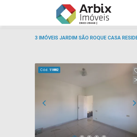
3 IMÓVEIS JARDIM SÃO ROQUE CASA RESID
Cód.
11882