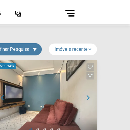
6
finar Pesquisa
Cód.
2432