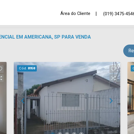
|
Área do Cliente
(019) 3475-454
ENCIAL EM AMERICANA, SP PARA VENDA
Re
Cód.
8958