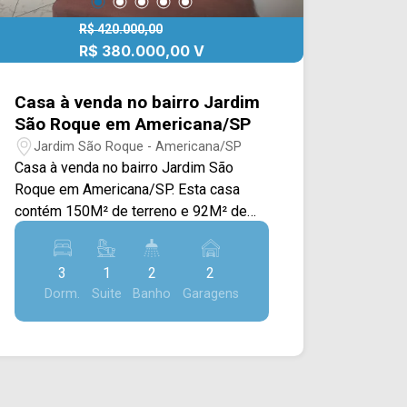
R$ 420.000,00
R$ 380.000,00 V
Casa à venda no bairro Jardim
São Roque em Americana/SP
Jardim São Roque - Americana/SP
Casa à venda no bairro Jardim São
Roque em Americana/SP. Esta casa
contém 150M² de terreno e 92M² de
construção, oferecendo ampla sala de
estar e de jantar integradas, cozinha
3
1
2
2
toda planejada e com cooktop, quintal e
Dorm.
Suite
Banho
Garagens
área de serviço coberta. > 03 quartos,
sendo 01 suíte; > 02 banheiros, sendo
01 social; > 02 vagas de garagem.
Aceita financiamento. Aceita permuta
por outra casa mais nova. Localizado