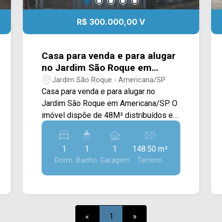
R$ 300.000,00 V
Casa para venda e para alugar
no Jardim São Roque em
Americana/SP.
Jardim São Roque - Americana/SP
Casa para venda e para alugar no
Jardim São Roque em Americana/SP. O
imóvel dispõe de 48M² distribuídos em
sala de estar, cozinha com gabinete, 01
dormitório, área de serviço, banheiro e
1
1
1
148.50 m²
amplo quintal. > 01 dormitório; > 01
Dorm.
Banho
Garagem
Terreno
banheiro; > 01 vaga de garagem. O
imóvel esta localizado no bairro São
Roque, próximo a supermercados,
escolas, padaria e outros comercios.
Entre em contato com a nossa equipe e
«
1
»