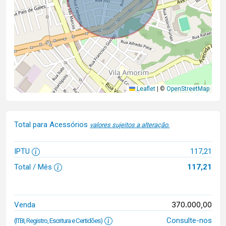
Leaflet
|
©
OpenStreetMap
Total para Acessórios
valores sujeitos a alteração.
IPTU
117,21
Total / Mês
117,21
370.000,00
Venda
Consulte-nos
(ITBI, Registro, Escritura e Certidões)