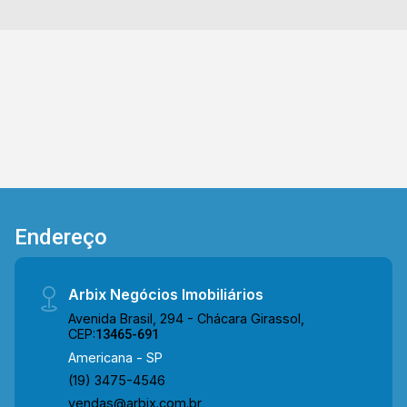
Endereço
Arbix Negócios Imobiliários
Avenida Brasil, 294 - Chácara Girassol,
CEP:
13465-691
Americana - SP
(19) 3475-4546
vendas@arbix.com.br