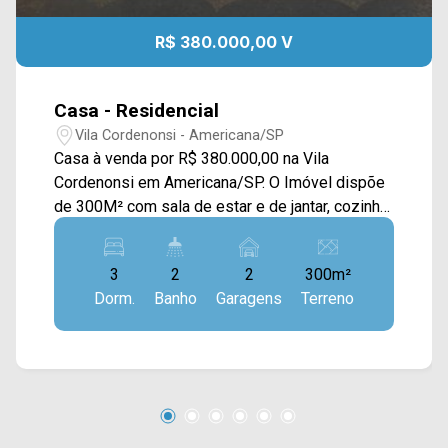
R$ 380.000,00 V
Casa - Residencial
Vila Cordenonsi - Americana/SP
Casa à venda por R$ 380.000,00 na Vila
Cordenonsi em Americana/SP. O Imóvel dispõe
de 300M² com sala de estar e de jantar, cozinha
e área de serviço. > 03 dormitórios; > 02
banheiros sociais; > 02 vagas de garagem.
3
2
2
300m²
Localizado em Americana, o imóvel contém uma
Dorm.
Banho
Garagens
Terreno
área com diversos comércios em volta, como
supermercados, farmácias, bancos,
restaurantes, postos de saúde, escolas e entre
outros. Entre em contato com a nossa equipe de
vendas e agende a sua visita!! WhatsApp e
Telefone Arbix: (19) 3475-4546 ARBIX IMÓVEIS
- Presente em cada mudança!