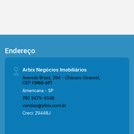
da Arbix Imóveis e agende a sua visita!!
WhatsApp e Telefone: (19) 3475-4546 ARBIX
IMÓVEIS - Presente em cada mudança!
Endereço
Arbix Negócios Imobiliários
Avenida Brasil, 294 - Chácara Girassol,
CEP:
13465-691
Americana - SP
(19) 3475-4546
vendas@arbix.com.br
Creci: 29448J