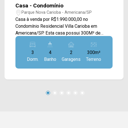
Casa - Condomínio
Parque Nova Carioba - Americana/SP
Casa à venda por R$1.990.000,00 no
Condomínio Residencial Villa Carioba em
Americana/SP. Esta casa possui 300M² de
terreno e 285M² de construção, contando com
ampla sala de estar e de jantar integradas,
3
4
2
300m²
cozinha, área gourmet, piscina e área de serviço.
Dorm.
Banho
Garagens
Terreno
> 03 suítes; > 04 banheiros, sendo 01 lavabo; >
02 vagas de garagem. *Aceita permuta.
*Previsão de entrega em Fevereiro 2026.
*Fotos ilustrativas. Localizado no bairro Parque
Nova Carioba, este condomínio está próximo à
Av. Nicolau João Abdalla, Av. Lírio Correa, Av. do
Compositor e Av. da Música, contém fácil
acesso a Av. Europa e Av. Bandeirantes. Esta
região conta com restaurantes, escolas, bares e
supermercados. Entre em contato com a equipe