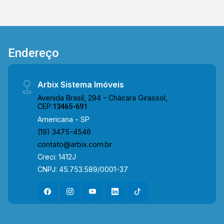
rápida. Essa localização garante o privilégio do
sossego de uma rua calma, sem abrir mão do
acesso rápido e fácil a tudo o que é necessário
para o dia a dia. Entre em contato com a equipe
Endereço
da Arbix Imóveis e agende a sua visita!!
WhatsApp e Telefone: 19 3475-4546 ARBIX
IMÓVEIS - Presente em cada mudança!
Arbix Sistema Imóveis
Avenida Brasil, 294 - Chácara Girassol,
CEP:
13465-691
Americana - SP
(19) 3475-4546
contato@arbix.com.br
Creci: 1412J
CNPJ: 45.753.589/0001-37