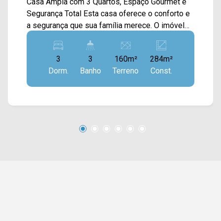
Casa Ampla com 3 Quartos, Espaço Gourmet e
Segurança Total Esta casa oferece o conforto e
a segurança que sua família merece. O imóvel
conta com 3 quartos, sendo 02 deles com
armários planejados, 2 salas de estar arejadas,
3
3
160m²
284m²
sendo uma delas com ar condicionado e 1 sala
Dorm.
Banho
Terreno
Const.
de jantar perfeita para momentos em família,
além de uma cozinha toda planejada. Para o seu
lazer, dispõe de uma excelente área gourmet.
Além disso, o quesito segurança é prioridade,
contando com cerca elétrica, câmeras de
segurança e portão eletrônico. * A CASA NÃO
VEM MOBILIADA > 03 Quartos, sendo 01 suíte;
> 03 Banheiros, 02 social; > 01 vaga de garagem,
coberta. Próximo da Avenida de Cillo e a
Avenida Gioconda Cibin, também conta com
supermercados, padarias, farmácias, depósitos
de construção e pequenas lojas de variedades,
além de escolas e opções de alimentação