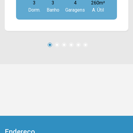
3
3
4
260m²
banheiros, sendo 01 lavabo e um suíte; > 04
Dorm.
Banho
Garagens
A. Útil
vagas de garagem; Localizada próximo ao
Botânico, Parque ecológico, supermercados,
restaurantes, padarias e com fácil acesso à
rodovia Luiz de Queiroz. Entre em contato com a
nossa equipe e agende a sua visita!! WhatsApp
e Telefone Arbix: (19) 3475-4546 ARBIX
IMÓVEIS - Presente em cada mudança.!!
Endereço