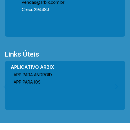
vendas@arbix.com.br
Creci: 29448J
Links Úteis
APLICATIVO ARBIX
APP PARA ANDROID
APP PARA IOS