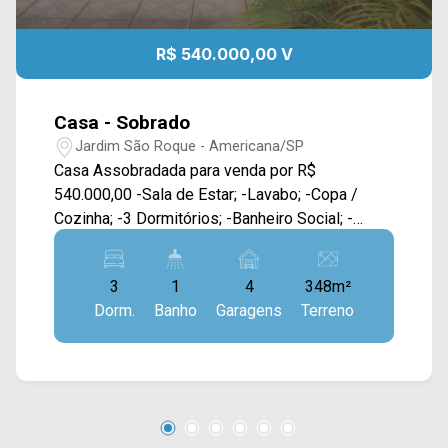
R$ 540.000,00 V
Casa - Sobrado
Jardim São Roque - Americana/SP
Casa Assobradada para venda por R$
540.000,00 -Sala de Estar; -Lavabo; -Copa /
Cozinha; -3 Dormitórios; -Banheiro Social; -
Lavanderia; -Edícula com Dormitórios; -Banheiro;
-2 vagas de garagem; -Amplo quintal.
3
1
4
348m²
Dorm.
Banho
Garagens
Terreno