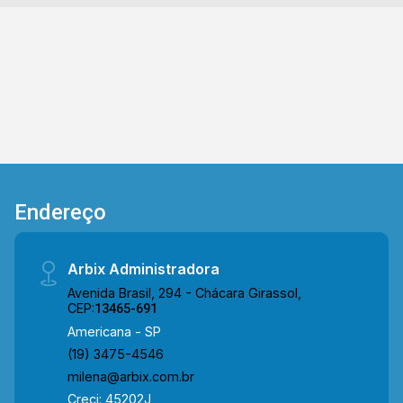
Telefone Arbix: (19) 3475-4546 ARBIX IMÓVEIS
- Presente em cada mudança!
Endereço
Arbix Administradora
Avenida Brasil, 294 - Chácara Girassol,
CEP:
13465-691
Americana - SP
(19) 3475-4546
milena@arbix.com.br
Creci: 45202J