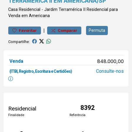
TERRAMÉRICA II EM AMERICANA/SP
Casa
Residencial
-
Jardim Terramérica II
Residencial para
Venda em Americana
|
Permuta
Favoritar
Comparar
Compartilhe:
Venda
848.000,00
Consulte-nos
(ITBI, Registro, Escritura e Certidões)
8392
Residencial
Finalidade
Referência