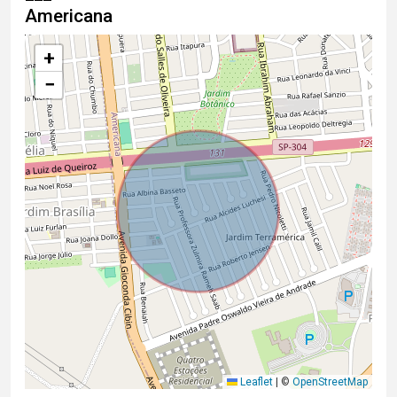
Americana
+
−
Leaflet
|
©
OpenStreetMap