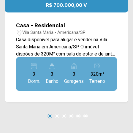
R$ 700.000,00 V
Casa - Residencial
Vila Santa Maria - Americana/SP
Casa disponível para alugar e vender na Vila
Santa Maria em Americana/SP. O imóvel
dispões de 320M² com sala de estar e de jantar,
cozinha planejada, sacada, despensa, escritório,
piscina e área de serviço coberta. Possui
3
3
3
320m²
também um subsolo com diversas áreas. > 03
Dorm.
Banho
Garagens
Terreno
dormitórios; > 03 banheiros; > 03 vagas de
garagem. Localizado em Americana, o imóvel
fica em uma área com diversos pontos de
interesse e comércio local como
supermercados, farmácias, igrejas, postos de
saúde, escolas, restaurantes e entre outros.
Entre em contato com a nossa equipe de
vendas e agende a sua visita!! WhatsApp e