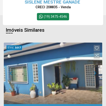
SISLENE MESTRE GANADE
CRECI 208835 - Venda
(19) 3475-4546
Imóveis Similares
Cód.
5017