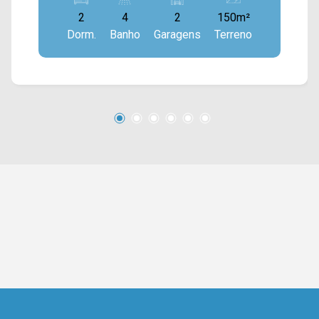
integradas, cozinha toda planejada, espaço
2
4
2
150m²
gourmet com churrasqueira e área de serviço
Dorm.
Banho
Garagens
Terreno
externa. 02 suítes com sacada; 04 banheiros,
sendo 01 externo e 01 lavabo; 02 vagas de
garagem. Localizado próximo à Av. do
Compositor, Av. Santa Cecília, Rua São Vito Av.
da Música. Esta região conta com supermercado
São Vicente, escola Profª. Maria Nilde
Mascellani, padaria Don Ryan e restaurantes.
Entre em contato com a equipe da Arbix Imóveis
e agende a sua visita!! WhatsApp e Telefone: 19
3475-4546 ARBIX IMÓVEIS - Presente em cada
mudança!