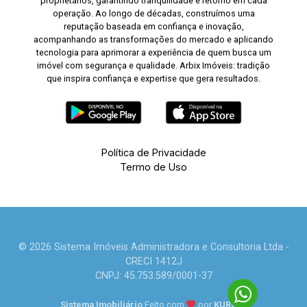
proprietários, garantindo tranquilidade e retorno em cada
operação. Ao longo de décadas, construímos uma
reputação baseada em confiança e inovação,
acompanhando as transformações do mercado e aplicando
tecnologia para aprimorar a experiência de quem busca um
imóvel com segurança e qualidade. Arbix Imóveis: tradição
que inspira confiança e expertise que gera resultados.
Política de Privacidade
Termo de Uso
© 2026 Sistema Imóveis Administradora e Consultoria Ltda -
CRECI 1412J
CNPJ: 45.753.589/0001-37
Sistema Imobiliário
Feito com
por
KUROLE