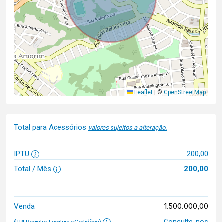
Leaflet
|
©
OpenStreetMap
Total para Acessórios
valores sujeitos a alteração.
IPTU
200,00
Total / Mês
200,00
1.500.000,00
Venda
Consulte-nos
(ITBI, Registro, Escritura e Certidões)