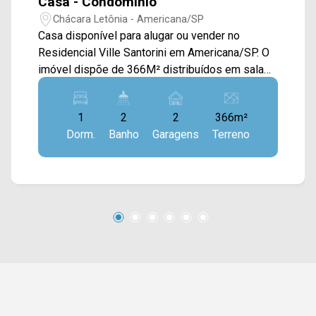
Casa - Condomínio
Chácara Letônia - Americana/SP
Casa disponível para alugar ou vender no
Residencial Ville Santorini em Americana/SP. O
imóvel dispõe de 366M² distribuídos em sala
de estar e de jantar, cozinha com armários
planejados, área gourmet com churrasqueira e
1
2
2
366m²
vista para a piscina e área de serviço com
Dorm.
Banho
Garagens
Terreno
armários. > 01 suíte; > 02 banheiros, sendo 01
social; > 04 vagas de garagens. Localizado
próximo a supermercados, farmácias,
restaurantes, bancos, postos de saúde e entre
outros tipos de comércio. Entre em contato com
a nossa equipe e agende a sua visita!!
WhatsApp e Telefone Arbix: (19) 3475-4546
ARBIX IMÓVEIS - Presente em cada mudança!