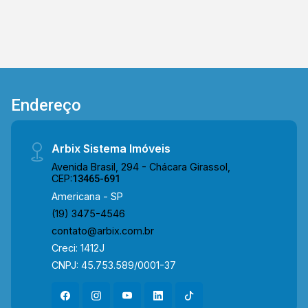
Endereço
Arbix Sistema Imóveis
Avenida Brasil, 294 - Chácara Girassol,
CEP:
13465-691
Americana - SP
(19) 3475-4546
contato@arbix.com.br
Creci: 1412J
CNPJ: 45.753.589/0001-37