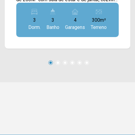
planejada, área gourmet, quintal, escritório,
sacada e área de serviço com planejados. > 03
3
3
4
300m²
dormitórios, sendo 01 suíte; > 03 banheiros,
Dorm.
Banho
Garagens
Terreno
sendo 02 sociais; > 04 vagas de garagem.
Localizado em Americana, o imóvel contém uma
área com diversos comércios em volta, como
supermercados, farmácias, bancos,
restaurantes, postos de saúde, escolas e entre
outros. Entre em contato com a nossa equipe de
vendas e agende a sua visita!! WhatsApp e
Telefone Arbix: (19) 3475-4546 ARBIX IMÓVEIS
- Presente em cada mudança!