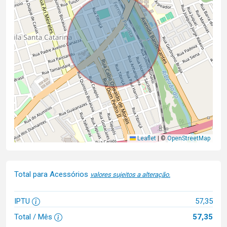
Leaflet
|
©
OpenStreetMap
Total para Acessórios
valores sujeitos a alteração.
IPTU
57,35
Total / Mês
57,35