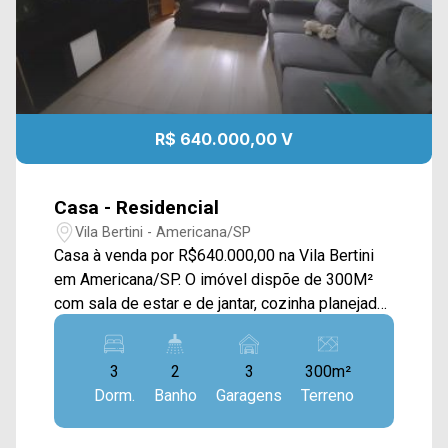
R$ 640.000,00 V
Casa - Residencial
Vila Bertini - Americana/SP
Casa à venda por R$640.000,00 na Vila Bertini
em Americana/SP. O imóvel dispõe de 300M²
com sala de estar e de jantar, cozinha planejada,
quintal, área gourmet com churrasqueira e área
de serviço. > 03 dormitórios, sendo 01 suíte; >
3
2
3
300m²
02 banheiros, sendo 01 social; > 03 vagas de
Dorm.
Banho
Garagens
Terreno
garagem. Localizado em Americana, o imóvel
contém uma área com diversos comércios em
volta, como supermercados, farmácias, bancos,