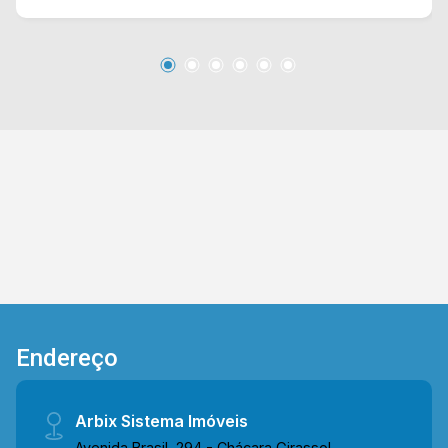
restaurantes, postos de saúde, escolas e entre
outros. Entre em contato com a nossa equipe de
vendas e agende a sua visita!! WhatsApp e
Telefone Arbix: (19) 3475-4546 ARBIX IMÓVEIS
- Presente em cada mudança!
Endereço
Arbix Sistema Imóveis
Avenida Brasil, 294 - Chácara Girassol,