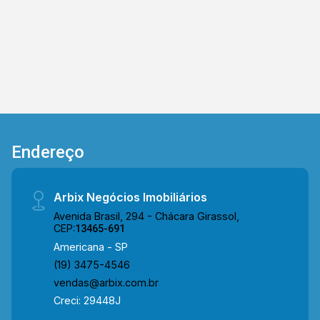
principais rodovias Luiz de Queiroz (SP304),
Anhanguera (SP330), próximo á faculdade,
escolas, farmácia, supermercado, padaria,
restaurante, entre outros, atende completamente
as necessidades do futuro Morador. Para saber
mais sobre o imóvel ou para agendar uma visita,
entre em contato conosco: WhatsApp Arbix: (19)
99604-2478 ou Telefone Arbix: (19) 3475-4546
Endereço
Arbix Negócios Imobiliários
Avenida Brasil, 294 - Chácara Girassol,
CEP:
13465-691
Americana - SP
(19) 3475-4546
vendas@arbix.com.br
Creci: 29448J