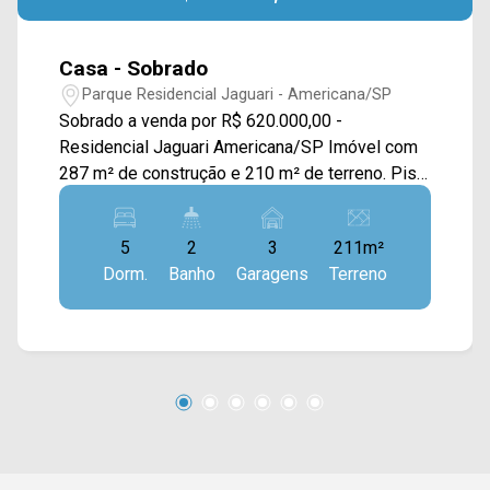
Casa - Sobrado
Parque Residencial Jaguari - Americana/SP
Sobrado a venda por R$ 620.000,00 -
Residencial Jaguari Americana/SP Imóvel com
287 m² de construção e 210 m² de terreno. Piso
superior com quarto, banheiro, Lavanderia, Sala
de jantar/TV e estar Ampla, Cozinha planejada
5
2
3
211m²
estilo americana, Sacada na frente e nos fundos
Dorm.
Banho
Garagens
Terreno
amplas, Ar-condicionado. Piso inferior contem
dormitórios, banheiro, Cozinha, Sala TV ampla,
uma área nos fundos com um quartinho de
despejo e espaço para churrasqueira, garagem e
portão eletrônico. > 05 Dormitórios > 02
Banheiros > 03 Vagas de garagem *Aceita
permuta por Casa, Apartamento e/ou Terreno de
menor valor na região. Fácil acesso para ao
centro de Americana e Santa Bárbara, e