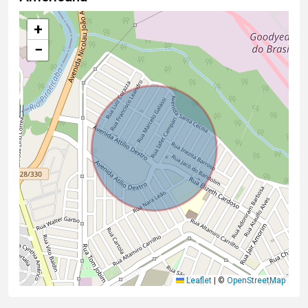
+
−
Leaflet
|
©
OpenStreetMap