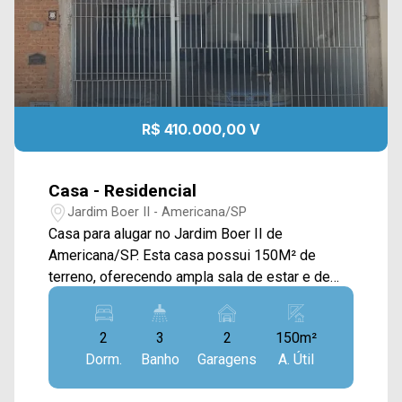
R$ 410.000,00 V
Casa - Residencial
Jardim Boer II - Americana/SP
Casa para alugar no Jardim Boer II de
Americana/SP. Esta casa possui 150M² de
terreno, oferecendo ampla sala de estar e de
jantar integradas, cozinha com armários e área
de serviço coberta > 02 quartos sendo 1 com
2
3
2
150m²
suíte; > 02 banheiros; > 02 vagas de garagem
Dorm.
Banho
Garagens
A. Útil
cobertas. Localizado próximo à Rua Otimismo
com Rua Dignidade. Esta região conta com