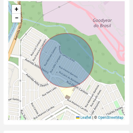
+
−
Leaflet
|
©
OpenStreetMap