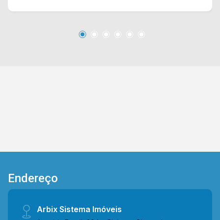
escola, mercadinho, padaria e comércios em
gerais. Entre em contato com a equipe da Arbix
Imóveis e agende a sua visita!! WhatsApp e
Telefone: (19) 3475-4546 ARBIX IMÓVEIS -
Presente em cada mudança!
Endereço
Arbix Sistema Imóveis