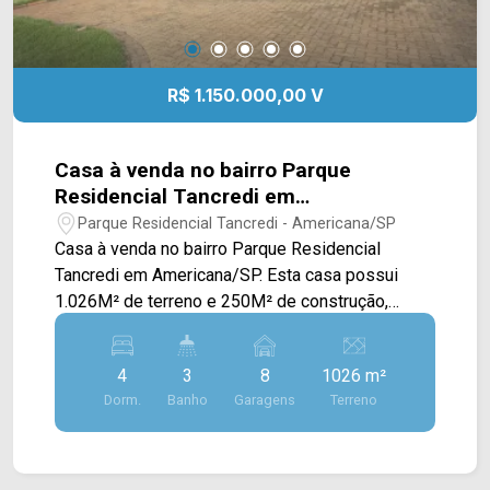
R$ 1.150.000,00 V
Casa à venda no bairro Parque
Residencial Tancredi em
Americana/SP
Parque Residencial Tancredi - Americana/SP
Casa à venda no bairro Parque Residencial
Tancredi em Americana/SP. Esta casa possui
1.026M² de terreno e 250M² de construção,
contando com ampla sala de estar, sala de jantar
integrada com a cozinha planejada e área de
4
3
8
1026 m²
serviço com armários. Sua área de lazer é
Dorm.
Banho
Garagens
Terreno
excelente, oferecendo um espaço gourmet com
churrasqueira e um extenso quintal todo gramado
e arborizado. > 04 quartos, sendo 01 com sacada;
> 03 banheiros, sendo 01 social, 01 externo e 01