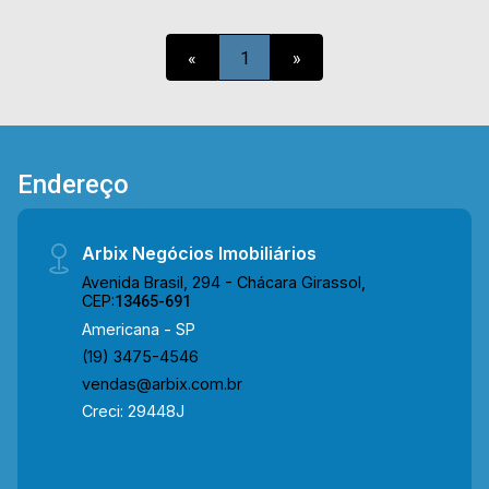
lavabo; > 08 vagas de garagem. Localizado
próximo à Av. Santino Faraone e Rod. Luiz de
«
1
»
Queiroz. Esta região conta com represa do Salto
Grande, praças e pesqueiros, contém fácil
acesso as cidades de Nova Odessa e Paulínia.
Entre em contato com a equipe da Arbix Imóveis
e agende a sua visita!! WhatsApp e Telefone:
Endereço
(19) 3475-4546 ARBIX IMÓVEIS - Presente em
cada mudança!
Arbix Negócios Imobiliários
Avenida Brasil, 294 - Chácara Girassol,
CEP:
13465-691
Americana - SP
(19) 3475-4546
vendas@arbix.com.br
Creci: 29448J