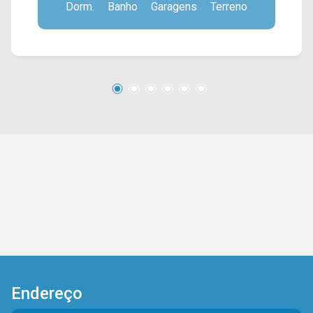
Dorm.
Banho
Garagens
Terreno
Cerâmico Porto Bello, Espaço de Apoio
Pavimento Inferior - 1 Dormitório sendo 1 suíte,
Sala de Estar, Sala de Jantar, Cozinha Planejada,
Lavabo, Área de Serviço, Piso em Granito,
Espaço Gourmet com Churrasqueira, 4 Vagas de
Garagens Cobertas, Cerca Elétrica, Portão
Eletrônico. Aceita Financiamento e Permuta.
Para maiores informações entre em contato
com a nossa equipe! (19) 9.9604 2478
Endereço