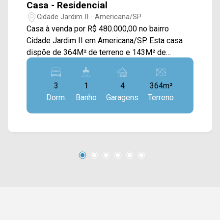
Casa - Residencial
Cidade Jardim II - Americana/SP
Casa à venda por R$ 480.000,00 no bairro
Cidade Jardim II em Americana/SP. Esta casa
dispõe de 364M² de terreno e 143M² de
construção, sendo distribuídos em ampla sala
de estar, sala de jantar integrada com a cozinha
3
1
4
364m²
com armários, piscina, extenso quintal com
Dorm.
Banho
Garagens
Terreno
árvores e área de serviço externa. > 03 quartos;
> 01 banheiro social; > 04 vagas de garagem,
sendo 02 cobertas. Localizado próximo à Av. de
Cillo, Av. Castelhanos, Rua Limeira e Rod. Luiz
de Queiroz. Esta região conta com padaria
Cidade Jardim, Restaurante do Alemão, escola
Octavio César Borghi, supermercados Pérola e
São Vicente. Entre em contato com a equipe da
Arbix Imóveis e agende a sua visita!! WhatsApp
e Telefone: (19) 3475-4546 ARBIX IMÓVEIS -
Presente em cada mudança!